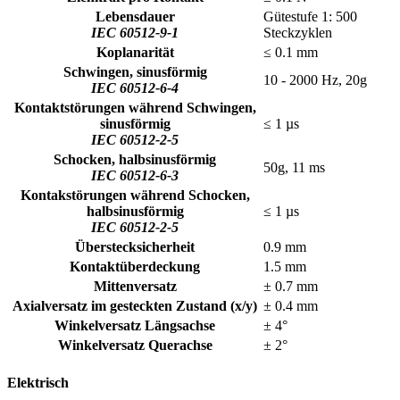
Lebensdauer
Gütestufe 1: 500
IEC 60512-9-1
Steckzyklen
Koplanarität
≤ 0.1 mm
Schwingen, sinusförmig
10 - 2000 Hz, 20g
IEC 60512-6-4
Kontaktstörungen während Schwingen,
sinusförmig
≤ 1 µs
IEC 60512-2-5
Schocken, halbsinusförmig
50g, 11 ms
IEC 60512-6-3
Kontakstörungen während Schocken,
halbsinusförmig
≤ 1 µs
IEC 60512-2-5
Überstecksicherheit
0.9 mm
Kontaktüberdeckung
1.5 mm
Mittenversatz
± 0.7 mm
Axialversatz im gesteckten Zustand (x/y)
± 0.4 mm
Winkelversatz Längsachse
± 4°
Winkelversatz Querachse
± 2°
Elektrisch