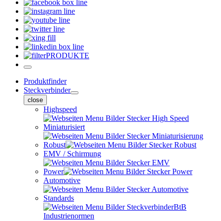
PRODUKTE
Produktfinder
Steckverbinder
close
Highspeed
Miniaturisiert
Robust
EMV / Schirmung
Power
Automotive
Standards