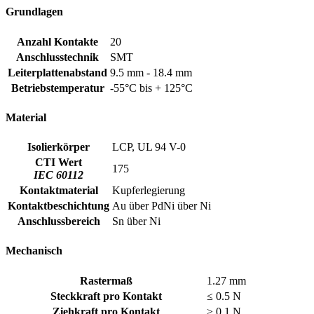
Grundlagen
Anzahl Kontakte
20
Anschlusstechnik
SMT
Leiterplattenabstand
9.5 mm - 18.4 mm
Betriebstemperatur
-55°C bis + 125°C
Material
Isolierkörper
LCP, UL 94 V-0
CTI Wert
175
IEC 60112
Kontaktmaterial
Kupferlegierung
Kontaktbeschichtung
Au über PdNi über Ni
Anschlussbereich
Sn über Ni
Mechanisch
Rastermaß
1.27 mm
Steckkraft pro Kontakt
≤ 0.5 N
Ziehkraft pro Kontakt
≥ 0.1 N