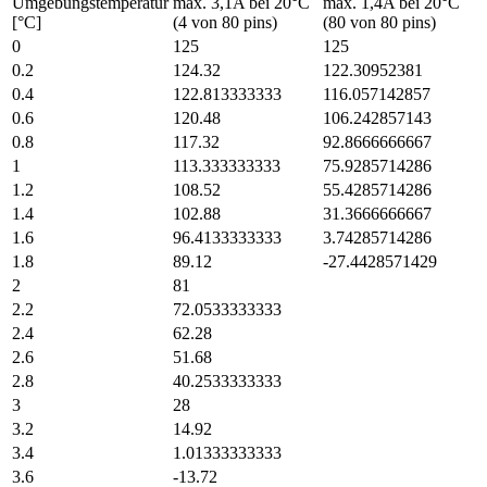
Umgebungstemperatur
max. 3,1A bei 20°C
max. 1,4A bei 20°C
[°C]
(4 von 80 pins)
(80 von 80 pins)
0
125
125
0.2
124.32
122.30952381
0.4
122.813333333
116.057142857
0.6
120.48
106.242857143
0.8
117.32
92.8666666667
1
113.333333333
75.9285714286
1.2
108.52
55.4285714286
1.4
102.88
31.3666666667
1.6
96.4133333333
3.74285714286
1.8
89.12
-27.4428571429
2
81
2.2
72.0533333333
2.4
62.28
2.6
51.68
2.8
40.2533333333
3
28
3.2
14.92
3.4
1.01333333333
3.6
-13.72