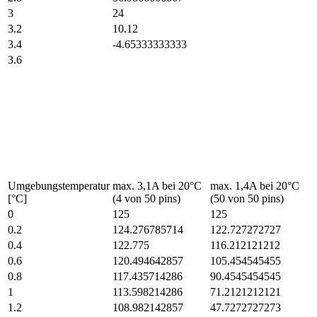
3
24
3.2
10.12
3.4
-4.65333333333
3.6
Umgebungstemperatur
max. 3,1A bei 20°C
max. 1,4A bei 20°C
[°C]
(4 von 50 pins)
(50 von 50 pins)
0
125
125
0.2
124.276785714
122.727272727
0.4
122.775
116.212121212
0.6
120.494642857
105.454545455
0.8
117.435714286
90.4545454545
1
113.598214286
71.2121212121
1.2
108.982142857
47.7272727273