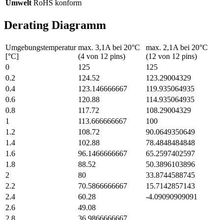
Umwelt
RoHS konform
Derating Diagramm
Umgebungstemperatur
max. 3,1A bei 20°C
max. 2,1A bei 20°C
[°C]
(4 von 12 pins)
(12 von 12 pins)
0
125
125
0.2
124.52
123.29004329
0.4
123.146666667
119.935064935
0.6
120.88
114.935064935
0.8
117.72
108.29004329
1
113.666666667
100
1.2
108.72
90.0649350649
1.4
102.88
78.4848484848
1.6
96.1466666667
65.2597402597
1.8
88.52
50.3896103896
2
80
33.8744588745
2.2
70.5866666667
15.7142857143
2.4
60.28
-4.09090909091
2.6
49.08
2.8
36.9866666667