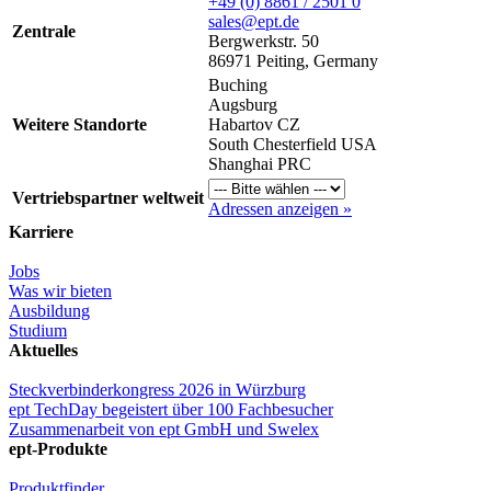
+49 (0) 8861 / 2501 0
sales@ept.de
Zentrale
Bergwerkstr. 50
86971 Peiting, Germany
Buching
Augsburg
Weitere Standorte
Habartov CZ
South Chesterfield USA
Shanghai PRC
Vertriebspartner weltweit
Adressen anzeigen »
Karriere
Jobs
Was wir bieten
Ausbildung
Studium
Aktuelles
Steckverbinderkongress 2026 in Würzburg
ept TechDay begeistert über 100 Fachbesucher
Zusammenarbeit von ept GmbH und Swelex
ept-Produkte
Produktfinder