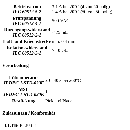
Betriebsstrom
3.1 A bei 20°C (4 von 50 polig)
IEC 60512-5-2
1.4 A bei 20°C (50 von 50 polig)
Prüfspannung
500 VAC
IEC 60512-4-1
Durchgangswiderstand
≤ 25 mΩ
IEC 60512-2-1
Luft- und Kriechstrecke
min. 0.4 mm
Isolationswiderstand
≥ 10 GΩ
IEC 60512-3-1
Verarbeitung
Löttemperatur
20 - 40 s bei 260°C
JEDEC J-STD-020E
MSL
1
JEDEC J-STD-020E
Bestückung
Pick and Place
Zulassungen / Konformität
UL file
E130314