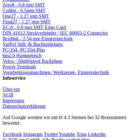
Zero8 - 0.8 mm SMT
Colibri - 0.5mm SMT
One27 - 1.27 mm SMT
Float27 - 1.27 mm SMT
EC.8 - 0.8 mm SMT Edge Card
DIN 41612 Steckverbinder / IEC 60603-2 Connector
flexilink - 2,54 mm Einpresstechnik
VarPol Stift- & Buchsenleisten
PC/104, PC/104-Plus
hm2.0 Hartmetrisch
Velox - HighSpeed Backplane
Power Terminals
Verarbeitungsmaschinen, Werkzeuge, Einpresstechnik
Infoservice
Über ept
AGB
Impressum
Datenschutzerklärung
Auf Google werden wir mit Ø 4.3 Sternen bei 32 Rezensionen
bewertet.
Facebook
Instagram
Twitter
Youtube
Xing
Linkedin
© 2026 ept GmbH. Alle Rechte vorbehalten.