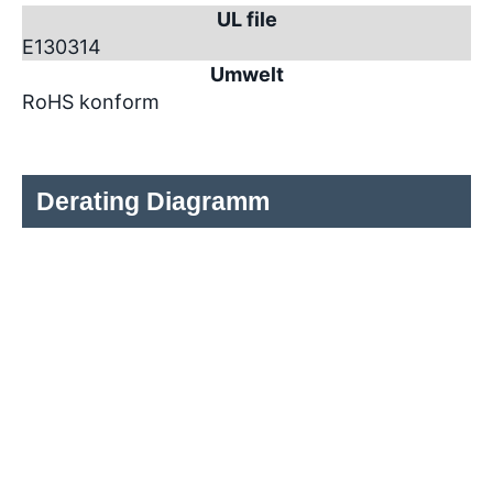
UL file
E130314
Umwelt
RoHS konform
Derating Diagramm