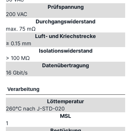
Prüfspannung
200 VAC
Durchgangswiderstand
max. 75 mΩ
Luft- und Kriechstrecke
≥ 0.15 mm
Isolationswiderstand
> 100 MΩ
Datenübertragung
16 Gbit/s
Verarbeitung
Löttemperatur
260°C nach J-STD-020
MSL
1
Bestückung