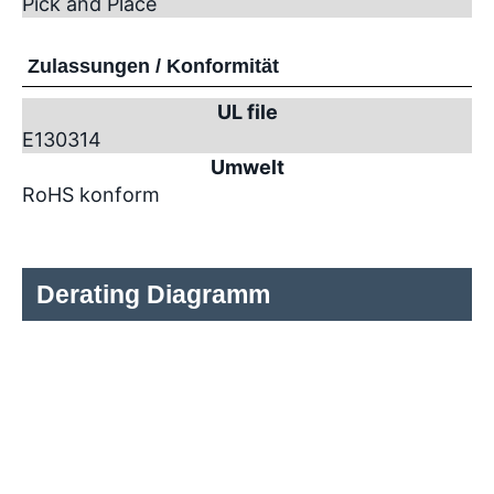
Pick and Place
Zulassungen / Konformität
UL file
E130314
Umwelt
RoHS konform
Derating Diagramm