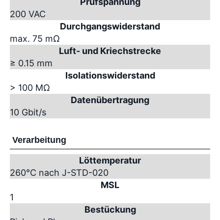
Prüfspannung
200 VAC
Durchgangswiderstand
max. 75 mΩ
Luft- und Kriechstrecke
≥ 0.15 mm
Isolationswiderstand
> 100 MΩ
Datenübertragung
10 Gbit/s
Verarbeitung
Löttemperatur
260°C nach J-STD-020
MSL
1
Bestückung