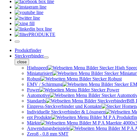
PRODUKTE
Produktfinder
Steckverbinder
close
Highspeed
Miniaturisiert
Robust
EMV / Schirmung
Power
Automotive
Standards
Einpress-Steckverbinder und Kontakte
Individuelle Steckverbinder & Lösungen
ept Produkte
Märkte
Anwendungsbeispiele
Zero8 - 0.8 mm SMT