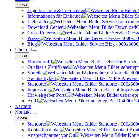
close
Lagerbestände & Lieferzeiten
Informationen für Einkäufer
Lieferanten
Download-Center
Cross Reference
Presse
Blog
Über ept
close
Firmenprofil
Qualität + Zertifikate
Vorteile
Nachhaltigkeit
Standorte
Impressum
Hinweisgeber-Portal
AGB
Karriere
Kontakt
close
Standorte
Kontaktformular
Ansprechpartner vor Ort