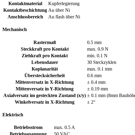
Kontaktmaterial
Kupferlegierung
Kontaktbeschichtung
Au über Ni
Anschlussbereich
Au flash über Ni
Mechanisch
Rastermaß
0.5 mm
Steckkraft pro Kontakt
max. 0.9 N
Ziehkraft pro Kontakt
min. 0.1 N
Lebensdauer
30 Steckzyklen
Koplanarität
max. 0.1 mm
Überstecksicherheit
0.6 mm
Mittenversatz in X-Richtung
± 0.4 mm
Mittenversatz in Y-Richtung
± 0.19 mm
Axialversatz im gesteckten Zustand (x/y)
± 0.1 mm (8mm Bauhöhe
Winkelversatz in X-Richtung
± 2°
Elektrisch
Betriebsstrom
max. 0.5 A
Betriebsspannung
50 VAC