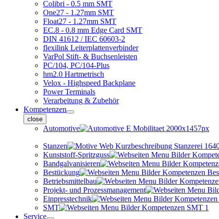
Colibri - 0.5 mm SMT
One27 - 1.27mm SMT
Float27 - 1.27mm SMT
EC.8 - 0.8 mm Edge Card SMT
DIN 41612 / IEC 60603-2
flexilink Leiterplattenverbinder
VarPol Stift- & Buchsenleisten
PC/104, PC/104-Plus
hm2.0 Hartmetrisch
Velox - Highspeed Backplane
Power Terminals
Verarbeitung & Zubehör
Kompetenzen
close
Automotive
Stanzen
Kunststoff-Spritzguss
Bandgalvanisieren
Bestückung
Betriebsmittelbau
Projekt- und Prozessmanagement
Einpresstechnik
SMT
Service