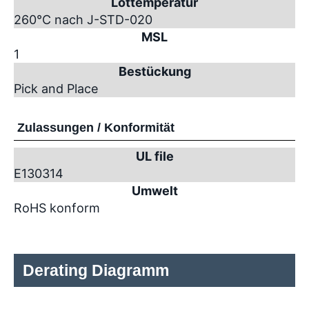
Löttemperatur
260°C nach J-STD-020
MSL
1
Bestückung
Pick and Place
Zulassungen / Konformität
UL file
E130314
Umwelt
RoHS konform
Derating Diagramm