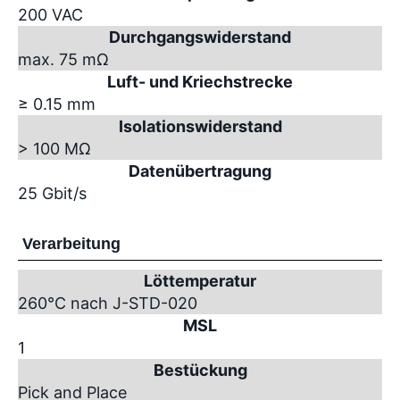
200 VAC
Durchgangswiderstand
max. 75 mΩ
Luft- und Kriechstrecke
≥ 0.15 mm
Isolationswiderstand
> 100 MΩ
Datenübertragung
25 Gbit/s
Verarbeitung
Löttemperatur
260°C nach J-STD-020
MSL
1
Bestückung
Pick and Place