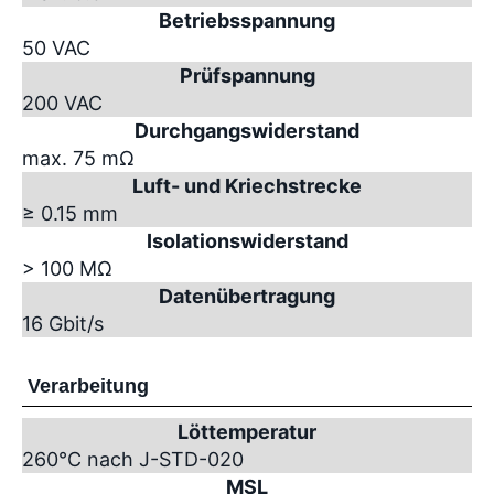
Betriebsspannung
50 VAC
Prüfspannung
200 VAC
Durchgangswiderstand
max. 75 mΩ
Luft- und Kriechstrecke
≥ 0.15 mm
Isolationswiderstand
> 100 MΩ
Datenübertragung
16 Gbit/s
Verarbeitung
Löttemperatur
260°C nach J-STD-020
MSL