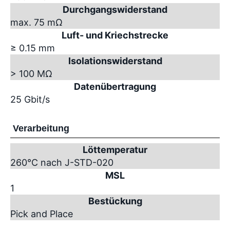
Durchgangswiderstand
max. 75 mΩ
Luft- und Kriechstrecke
≥ 0.15 mm
Isolationswiderstand
> 100 MΩ
Datenübertragung
25 Gbit/s
Verarbeitung
Löttemperatur
260°C nach J-STD-020
MSL
1
Bestückung
Pick and Place