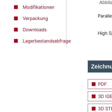
Abbil
Modifikationen
Paralle
Verpackung
Downloads
High 
Lagerbestandsabfrage
Zeichn
PDF
3D IG
3D ST