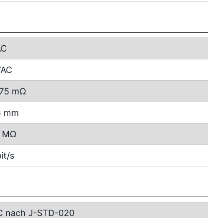
AC
VAC
 75 mΩ
15 mm
0 MΩ
it/s
C nach J-STD-020