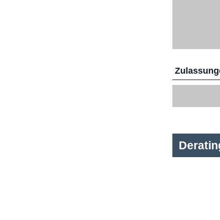
Zulassunge
Derati