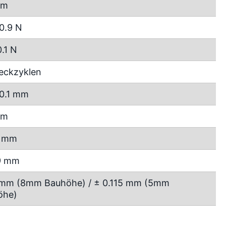
mm
0.9 N
0.1 N
eckzyklen
0.1 mm
mm
4 mm
19 mm
 mm (8mm Bauhöhe) / ± 0.115 mm (5mm
öhe)