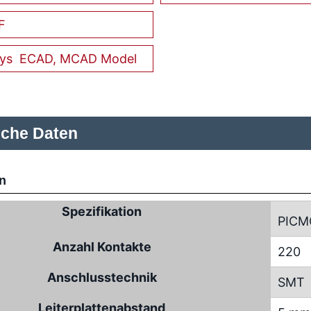
F
ECAD, MCAD Model
sche Daten
n
Spezifikation
PICM
Anzahl Kontakte
220
Anschlusstechnik
SMT
Leiterplattenabstand