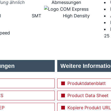
dung ähnlich
l
SMT
High Density
Speed
25 
ungen
Weitere Informati
Produktdatenblatt
ES
Product Data Sheet
EP
Kopiere Produkt URL