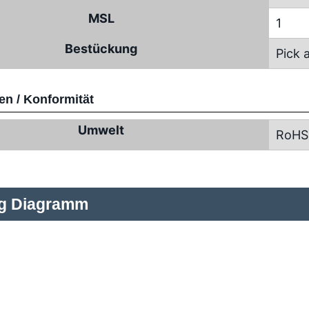
MSL
1
Bestückung
Pick 
n / Konformität
Umwelt
RoHS
ng Diagramm