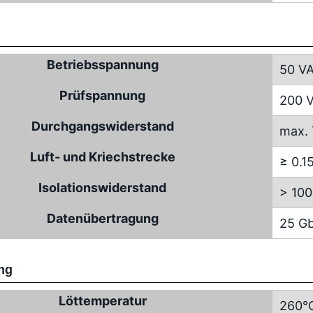
Betriebsspannung
50 V
Prüfspannung
200 
Durchgangswiderstand
max.
Luft- und Kriechstrecke
≥ 0.
Isolationswiderstand
> 10
Datenübertragung
25 Gb
ng
Löttemperatur
260°