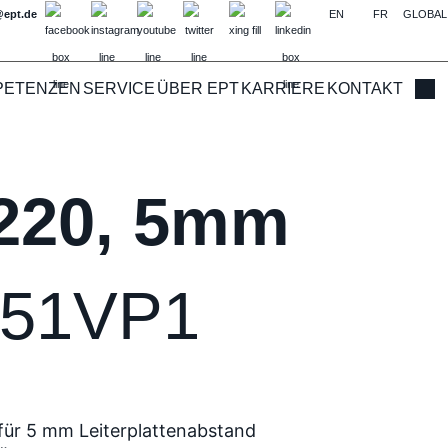
@ept.de
EN
FR
GLOBAL
PETENZEN
SERVICE
ÜBER EPT
KARRIERE
KONTAKT
Such
 220, 5mm
4-51VP1
für 5 mm Leiterplattenabstand