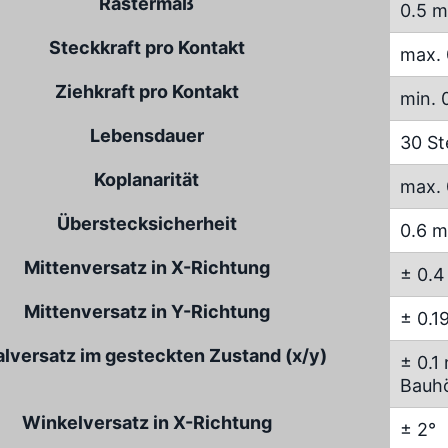
Rastermaß
0.5 
Steckkraft pro Kontakt
max. 
Ziehkraft pro Kontakt
min. 
Lebensdauer
30 St
Koplanarität
max. 
Überstecksicherheit
0.6 
Mittenversatz in X-Richtung
± 0.
Mittenversatz in Y-Richtung
± 0.
alversatz im gesteckten Zustand (x/y)
± 0.1
Bauh
Winkelversatz in X-Richtung
± 2°