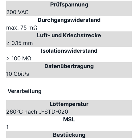
Prüfspannung
200 VAC
Durchgangswiderstand
max. 75 mΩ
Luft- und Kriechstrecke
≥ 0.15 mm
Isolationswiderstand
> 100 MΩ
Datenübertragung
10 Gbit/s
Verarbeitung
Löttemperatur
260°C nach J-STD-020
MSL
1
Bestückung