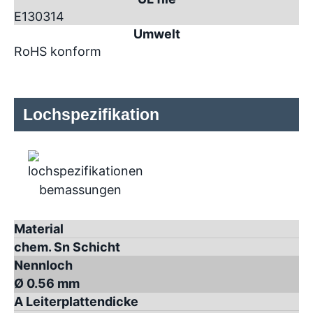
E130314
Umwelt
RoHS konform
Lochspezifikation
Material
chem. Sn Schicht
Nennloch
Ø 0.56 mm
A Leiterplattendicke