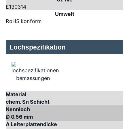
E130314
Umwelt
RoHS konform
Lochspezifikation
Material
chem. Sn Schicht
Nennloch
Ø 0.56 mm
A Leiterplattendicke