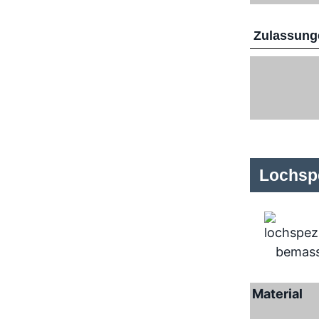
Zulassunge
Lochspe
Material