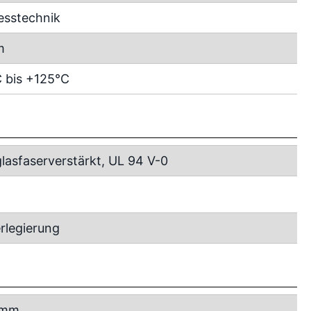
esstechnik
m
 bis +125°C
lasfaserverstärkt, UL 94 V-0
rlegierung
 mm