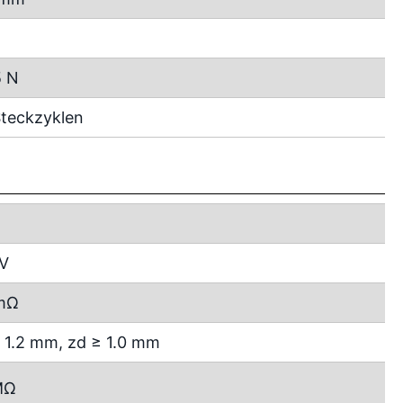
N
5 N
teckzyklen
 V
mΩ
 1.2 mm, zd ≥ 1.0 mm
MΩ