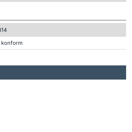
314
 konform