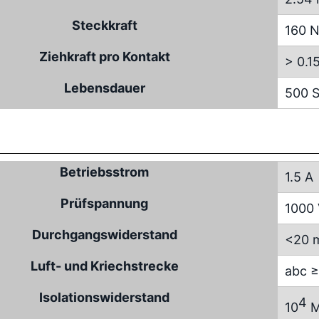
Steckkraft
160 
Ziehkraft pro Kontakt
> 0.1
Lebensdauer
500 S
Betriebsstrom
1.5 A
Prüfspannung
1000
Durchgangswiderstand
<20 
Luft- und Kriechstrecke
abc ≥
Isolationswiderstand
4
10