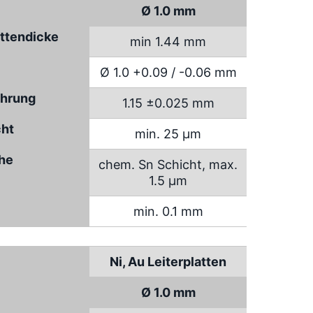
Ø 1.0 mm
attendicke
min 1.44 mm
Ø 1.0 +0.09 / -0.06 mm
hrung
1.15 ±0.025 mm
cht
min. 25 µm
che
chem. Sn Schicht, max.
1.5 µm
min. 0.1 mm
Ni, Au Leiterplatten
Ø 1.0 mm