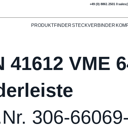
+49 (0) 8861 2501 0
sales
PRODUKTFINDER
STECKVERBINDER
KOM
N 41612 VME 6
erleiste
.Nr. 306-66069