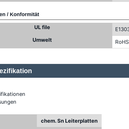
n / Konformität
UL file
E130
Umwelt
RoHS
zifikation
chem. Sn Leiterplatten