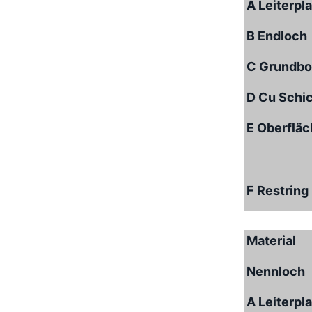
A Leiterpl
B Endloch
C Grundbo
D Cu Schi
E Oberflä
F Restring
Material
Nennloch
A Leiterpl