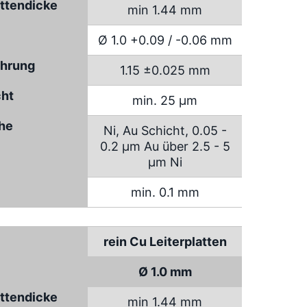
attendicke
min 1.44 mm
Ø 1.0 +0.09 / -0.06 mm
hrung
1.15 ±0.025 mm
cht
min. 25 µm
che
Ni, Au Schicht, 0.05 -
0.2 µm Au über 2.5 - 5
µm Ni
min. 0.1 mm
rein Cu Leiterplatten
Ø 1.0 mm
attendicke
min 1.44 mm