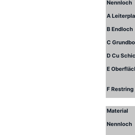
Nennloch
A Leiterpl
B Endloch
C Grundbo
D Cu Schi
E Oberflä
F Restring
Material
Nennloch