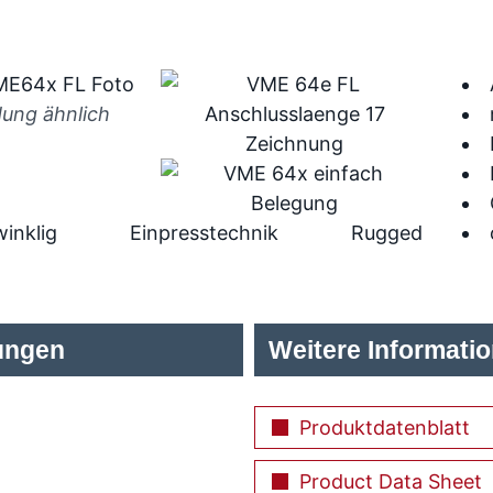
dung ähnlich
inklig
Einpresstechnik
Rugged
ungen
Weitere Informati
Produktdatenblatt
Product Data Sheet