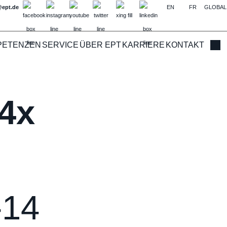
@ept.de
EN
FR
GLOBAL
PETENZEN
SERVICE
ÜBER EPT
KARRIERE
KONTAKT
Such
4x
-14