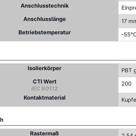
Anschlusstechnik
Einpr
Anschlusslänge
17 m
Betriebstemperatur
-55°C
Isolierkörper
PBT g
CTI Wert
200
IEC 60112
Kontaktmaterial
Kupfe
ch
Rastermaß
2.54