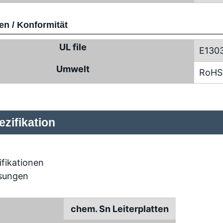
n / Konformität
UL file
E130
Umwelt
RoHS
zifikation
chem. Sn Leiterplatten