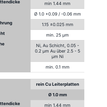
attendicke
min 1.44 mm
Ø 1.0 +0.09 / -0.06 mm
hrung
1.15 ±0.025 mm
cht
min. 25 µm
che
Ni, Au Schicht, 0.05 -
0.2 µm Au über 2.5 - 5
µm Ni
min. 0.1 mm
rein Cu Leiterplatten
Ø 1.0 mm
attendicke
min 1.44 mm