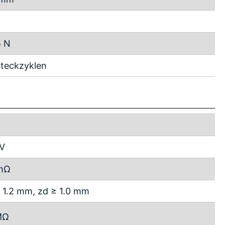
N
5 N
teckzyklen
 V
mΩ
 1.2 mm, zd ≥ 1.0 mm
MΩ