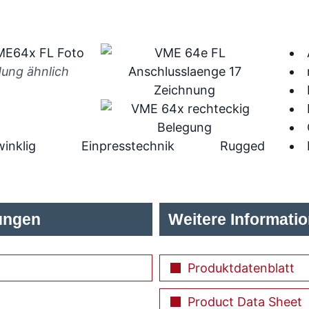
dung ähnlich
inklig
Einpresstechnik
Rugged
ungen
Weitere Informati
Produktdatenblatt
Product Data Sheet