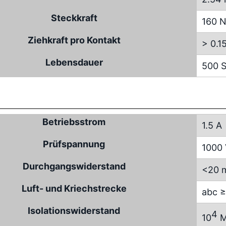
Steckkraft
160 
Ziehkraft pro Kontakt
> 0.1
Lebensdauer
500 S
Betriebsstrom
1.5 A
Prüfspannung
1000
Durchgangswiderstand
<20 
Luft- und Kriechstrecke
abc ≥
Isolationswiderstand
4
10