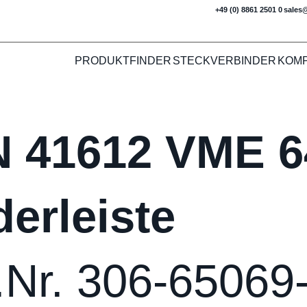
+49 (0) 8861 2501 0
sales
PRODUKTFINDER
STECKVERBINDER
KOM
N 41612 VME 6
erleiste
.Nr. 306-65069