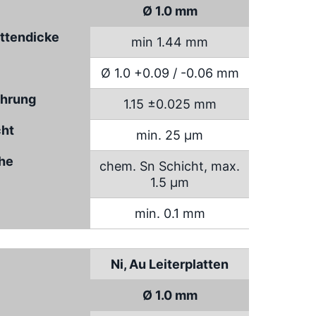
Ø 1.0 mm
attendicke
min 1.44 mm
Ø 1.0 +0.09 / -0.06 mm
hrung
1.15 ±0.025 mm
cht
min. 25 µm
che
chem. Sn Schicht, max.
1.5 µm
min. 0.1 mm
Ni, Au Leiterplatten
Ø 1.0 mm