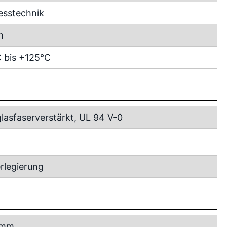
esstechnik
m
 bis +125°C
lasfaserverstärkt, UL 94 V-0
rlegierung
 mm