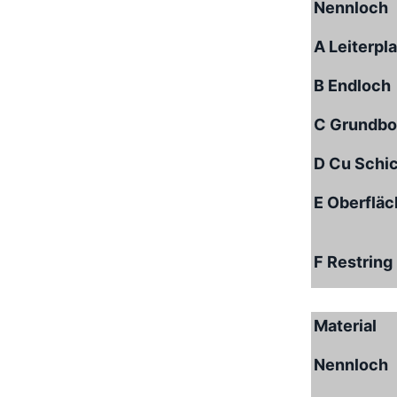
Nennloch
A Leiterpl
B Endloch
C Grundbo
D Cu Schi
E Oberflä
F Restring
Material
Nennloch