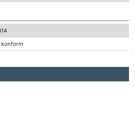
314
 konform