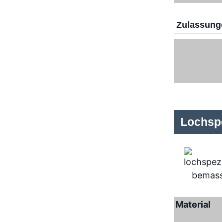
Zulassunge
Lochspe
Material