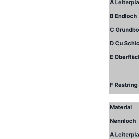
A Leiterpl
B Endloch
C Grundbo
D Cu Schi
E Oberflä
F Restring
Material
Nennloch
A Leiterpl