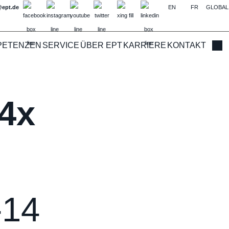
@ept.de
EN
FR
GLOBAL
PETENZEN
SERVICE
ÜBER EPT
KARRIERE
KONTAKT
Such
4x
-14