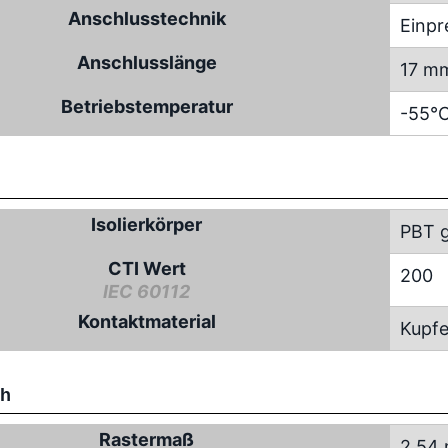
Anschlusstechnik
Einpr
Anschlusslänge
17 m
Betriebstemperatur
-55°C
Isolierkörper
PBT g
CTI Wert
200
IEC 60112
Kontaktmaterial
Kupfe
ch
Rastermaß
2.54