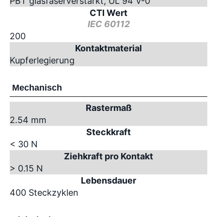
PBT glasfaserverstärkt, UL 94 V-0
CTI Wert
IEC 60112
200
Kontaktmaterial
Kupferlegierung
Mechanisch
Rastermaß
2.54 mm
Steckkraft
< 30 N
Ziehkraft pro Kontakt
> 0.15 N
Lebensdauer
400 Steckzyklen