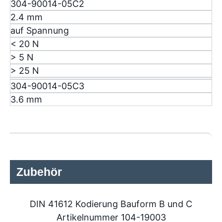
304-90014-05C2
2.4 mm
auf Spannung
< 20 N
> 5 N
> 25 N
304-90014-05C3
3.6 mm
Zubehör
DIN 41612 Kodierung Bauform B und C
Artikelnummer 104-19003