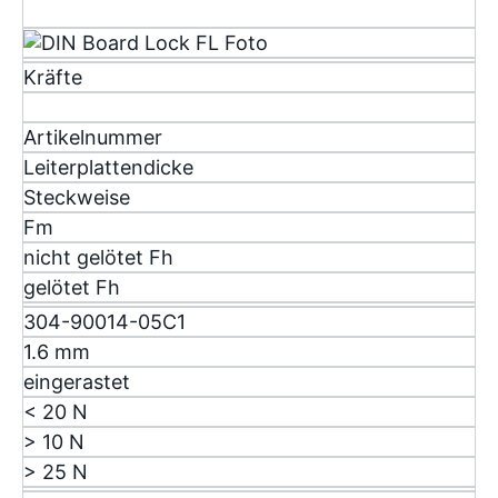
Kräfte
Artikelnummer
Leiterplattendicke
Steckweise
F
m
nicht gelötet F
h
gelötet F
h
304-90014-05C1
1.6 mm
eingerastet
< 20 N
> 10 N
> 25 N