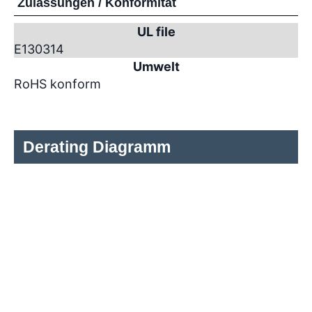
Zulassungen / Konformität
UL file
E130314
Umwelt
RoHS konform
Derating Diagramm