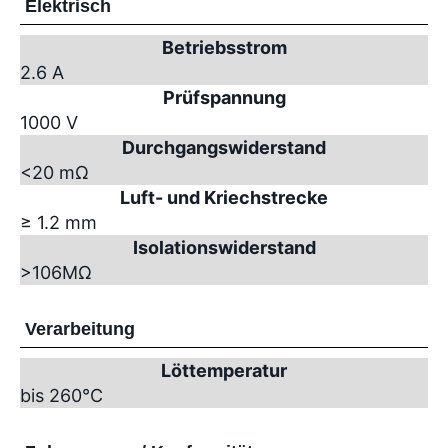
Elektrisch
Betriebsstrom
2.6 A
Prüfspannung
1000 V
Durchgangswiderstand
<20 mΩ
Luft- und Kriechstrecke
≥ 1.2 mm
Isolationswiderstand
>10
6
MΩ
Verarbeitung
Löttemperatur
bis 260°C