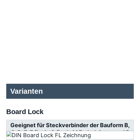
Varianten
Board Lock
Geeignet für Steckverbinder der Bauform B,
C, D, E, F flach, G flach, M Federleisten und R
Messerleisten