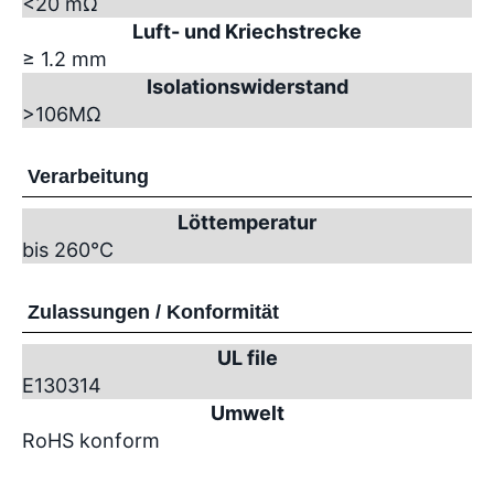
<20 mΩ
Luft- und Kriechstrecke
≥ 1.2 mm
Isolationswiderstand
>10
6
MΩ
Verarbeitung
Löttemperatur
bis 260°C
Zulassungen / Konformität
UL file
E130314
Umwelt
RoHS konform