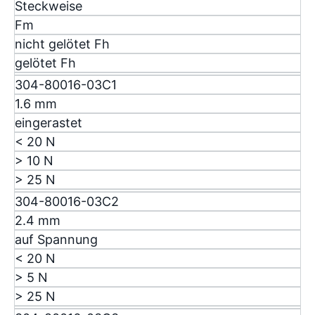
Steckweise
F
m
nicht gelötet F
h
gelötet F
h
304-80016-03C1
1.6 mm
eingerastet
< 20 N
> 10 N
> 25 N
304-80016-03C2
2.4 mm
auf Spannung
< 20 N
> 5 N
> 25 N