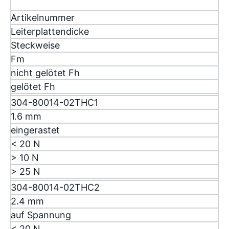
Artikelnummer
Leiterplattendicke
Steckweise
F
m
nicht gelötet F
h
gelötet F
h
304-80014-02THC1
1.6 mm
eingerastet
< 20 N
> 10 N
> 25 N
304-80014-02THC2
2.4 mm
auf Spannung
< 20 N