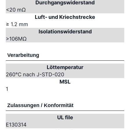
Durchgangswiderstand
<20 mΩ
Luft- und Kriechstrecke
≥ 1.2 mm
Isolationswiderstand
>10
6
MΩ
Verarbeitung
Löttemperatur
260°C nach J-STD-020
MSL
1
Zulassungen / Konformität
UL file
E130314