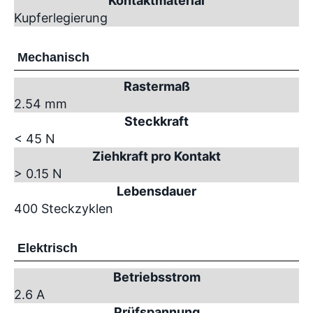
Kontaktmaterial
Kupferlegierung
Mechanisch
Rastermaß
2.54 mm
Steckkraft
< 45 N
Ziehkraft pro Kontakt
> 0.15 N
Lebensdauer
400 Steckzyklen
Elektrisch
Betriebsstrom
2.6 A
Prüfspannung