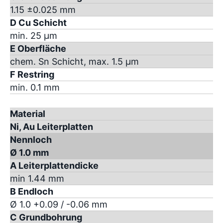
1.15 ±0.025 mm
D Cu Schicht
min. 25 µm
E Oberfläche
chem. Sn Schicht, max. 1.5 µm
F Restring
min. 0.1 mm
Material
Ni, Au Leiterplatten
Nennloch
Ø 1.0 mm
A Leiterplattendicke
min 1.44 mm
B Endloch
Ø 1.0 +0.09 / -0.06 mm
C Grundbohrung