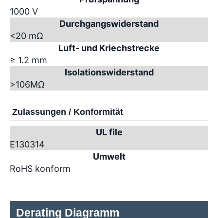
1000 V
Durchgangswiderstand
<20 mΩ
Luft- und Kriechstrecke
≥ 1.2 mm
Isolationswiderstand
>10
6
MΩ
Zulassungen / Konformität
UL file
E130314
Umwelt
RoHS konform
Derating Diagramm