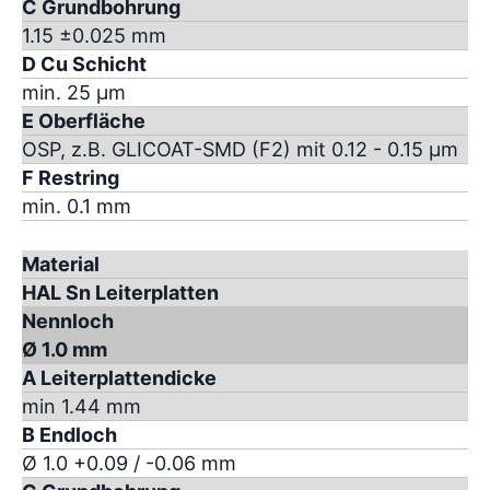
C Grundbohrung
1.15 ±0.025 mm
D Cu Schicht
min. 25 µm
E Oberfläche
OSP, z.B. GLICOAT-SMD (F2) mit 0.12 - 0.15 µm
F Restring
min. 0.1 mm
Material
HAL Sn Leiterplatten
Nennloch
Ø 1.0 mm
A Leiterplattendicke
min 1.44 mm
B Endloch
Ø 1.0 +0.09 / -0.06 mm