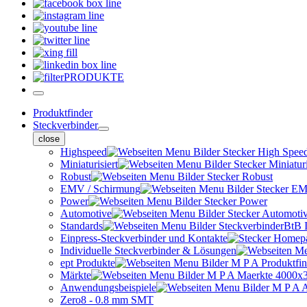
PRODUKTE
Produktfinder
Steckverbinder
close
Highspeed
Miniaturisiert
Robust
EMV / Schirmung
Power
Automotive
Standards
Einpress-Steckverbinder und Kontakte
Individuelle Steckverbinder & Lösungen
ept Produkte
Märkte
Anwendungsbeispiele
Zero8 - 0.8 mm SMT