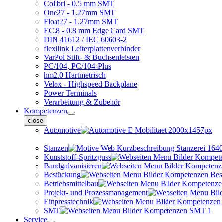
Colibri - 0.5 mm SMT
One27 - 1.27mm SMT
Float27 - 1.27mm SMT
EC.8 - 0.8 mm Edge Card SMT
DIN 41612 / IEC 60603-2
flexilink Leiterplattenverbinder
VarPol Stift- & Buchsenleisten
PC/104, PC/104-Plus
hm2.0 Hartmetrisch
Velox - Highspeed Backplane
Power Terminals
Verarbeitung & Zubehör
Kompetenzen
close
Automotive
Stanzen
Kunststoff-Spritzguss
Bandgalvanisieren
Bestückung
Betriebsmittelbau
Projekt- und Prozessmanagement
Einpresstechnik
SMT
Service