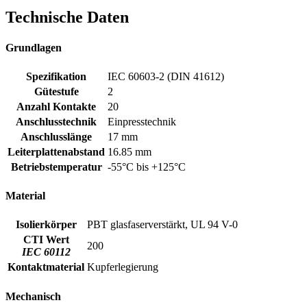
Technische Daten
Grundlagen
Spezifikation
IEC 60603-2 (DIN 41612)
Gütestufe
2
Anzahl Kontakte
20
Anschlusstechnik
Einpresstechnik
Anschlusslänge
17 mm
Leiterplattenabstand
16.85 mm
Betriebstemperatur
-55°C bis +125°C
Material
Isolierkörper
PBT glasfaserverstärkt, UL 94 V-0
CTI Wert
200
IEC 60112
Kontaktmaterial
Kupferlegierung
Mechanisch