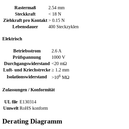
Rastermaß
2.54 mm
Steckkraft
< 18 N
Ziehkraft pro Kontakt
> 0.15 N
Lebensdauer
400 Steckzyklen
Elektrisch
Betriebsstrom
2.6 A
Prüfspannung
1000 V
Durchgangswiderstand
<20 mΩ
Luft- und Kriechstrecke
≥ 1.2 mm
6
Isolationswiderstand
>10
MΩ
Zulassungen / Konformität
UL file
E130314
Umwelt
RoHS konform
Derating Diagramm