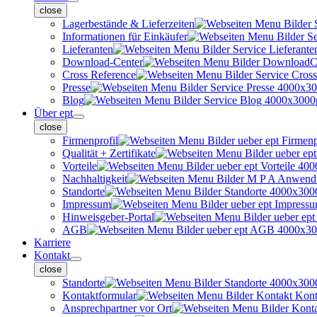
close
Lagerbestände & Lieferzeiten
Informationen für Einkäufer
Lieferanten
Download-Center
Cross Reference
Presse
Blog
Über ept
close
Firmenprofil
Qualität + Zertifikate
Vorteile
Nachhaltigkeit
Standorte
Impressum
Hinweisgeber-Portal
AGB
Karriere
Kontakt
close
Standorte
Kontaktformular
Ansprechpartner vor Ort