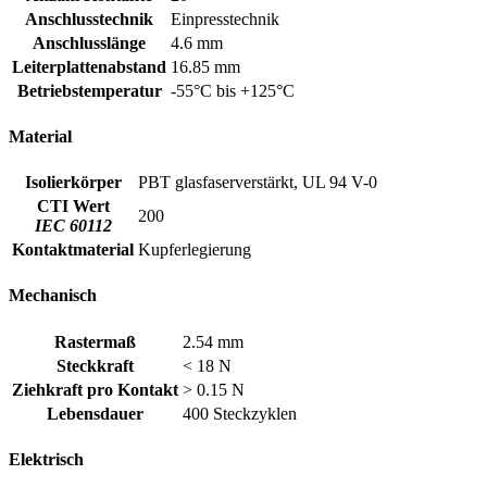
Anschlusstechnik
Einpresstechnik
Anschlusslänge
4.6 mm
Leiterplattenabstand
16.85 mm
Betriebstemperatur
-55°C bis +125°C
Material
Isolierkörper
PBT glasfaserverstärkt, UL 94 V-0
CTI Wert
200
IEC 60112
Kontaktmaterial
Kupferlegierung
Mechanisch
Rastermaß
2.54 mm
Steckkraft
< 18 N
Ziehkraft pro Kontakt
> 0.15 N
Lebensdauer
400 Steckzyklen
Elektrisch