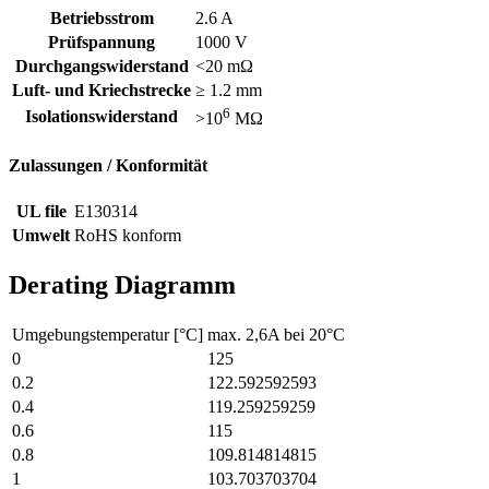
Betriebsstrom
2.6 A
Prüfspannung
1000 V
Durchgangswiderstand
<20 mΩ
Luft- und Kriechstrecke
≥ 1.2 mm
6
Isolationswiderstand
>10
MΩ
Zulassungen / Konformität
UL file
E130314
Umwelt
RoHS konform
Derating Diagramm
Umgebungstemperatur [°C]
max. 2,6A bei 20°C
0
125
0.2
122.592592593
0.4
119.259259259
0.6
115
0.8
109.814814815
1
103.703703704