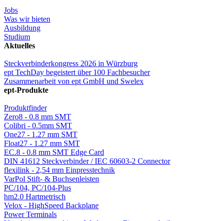
Jobs
Was wir bieten
Ausbildung
Studium
Aktuelles
Steckverbinderkongress 2026 in Würzburg
ept TechDay begeistert über 100 Fachbesucher
Zusammenarbeit von ept GmbH und Swelex
ept-Produkte
Produktfinder
Zero8 - 0.8 mm SMT
Colibri - 0.5mm SMT
One27 - 1.27 mm SMT
Float27 - 1.27 mm SMT
EC.8 - 0.8 mm SMT Edge Card
DIN 41612 Steckverbinder / IEC 60603-2 Connector
flexilink - 2,54 mm Einpresstechnik
VarPol Stift- & Buchsenleisten
PC/104, PC/104-Plus
hm2.0 Hartmetrisch
Velox - HighSpeed Backplane
Power Terminals