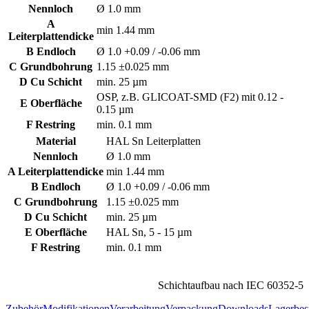
Nennloch
Ø 1.0 mm
A
min 1.44 mm
Leiterplattendicke
B Endloch
Ø 1.0 +0.09 / -0.06 mm
C Grundbohrung
1.15 ±0.025 mm
D Cu Schicht
min. 25 µm
OSP, z.B. GLICOAT-SMD (F2) mit 0.12 -
E Oberfläche
0.15 µm
F Restring
min. 0.1 mm
Material
HAL Sn Leiterplatten
Nennloch
Ø 1.0 mm
A Leiterplattendicke
min 1.44 mm
B Endloch
Ø 1.0 +0.09 / -0.06 mm
C Grundbohrung
1.15 ±0.025 mm
D Cu Schicht
min. 25 µm
E Oberfläche
HAL Sn, 5 - 15 µm
F Restring
min. 0.1 mm
Schichtaufbau nach IEC 60352-5
Zubehör
Modifikationen
Verarbeitung
Verpackung
Downloads
Lagerbes