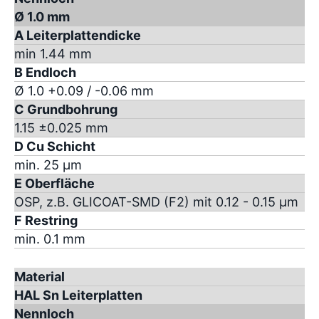
Ø 1.0 mm
A Leiterplattendicke
min 1.44 mm
B Endloch
Ø 1.0 +0.09 / -0.06 mm
C Grundbohrung
1.15 ±0.025 mm
D Cu Schicht
min. 25 µm
E Oberfläche
OSP, z.B. GLICOAT-SMD (F2) mit 0.12 - 0.15 µm
F Restring
min. 0.1 mm
Material
HAL Sn Leiterplatten
Nennloch