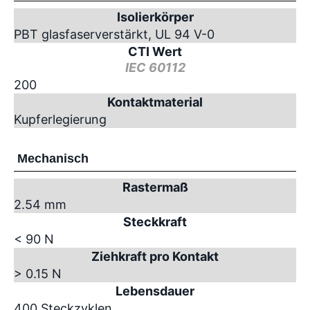
Isolierkörper
PBT glasfaserverstärkt, UL 94 V-0
CTI Wert
IEC 60112
200
Kontaktmaterial
Kupferlegierung
Mechanisch
Rastermaß
2.54 mm
Steckkraft
< 90 N
Ziehkraft pro Kontakt
> 0.15 N
Lebensdauer
400 Steckzyklen