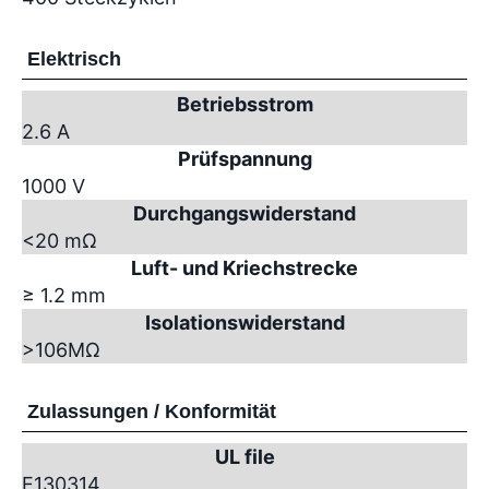
Elektrisch
Betriebsstrom
2.6 A
Prüfspannung
1000 V
Durchgangswiderstand
<20 mΩ
Luft- und Kriechstrecke
≥ 1.2 mm
Isolationswiderstand
>10
6
MΩ
Zulassungen / Konformität
UL file
E130314