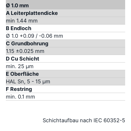
Ø 1.0 mm
A Leiterplattendicke
min 1.44 mm
B Endloch
Ø 1.0 +0.09 / -0.06 mm
C Grundbohrung
1.15 ±0.025 mm
D Cu Schicht
min. 25 µm
E Oberfläche
HAL Sn, 5 - 15 µm
F Restring
min. 0.1 mm
Schichtaufbau nach IEC 60352-5