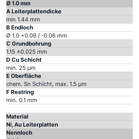
Ø 1.0 mm
A Leiterplattendicke
min 1.44 mm
B Endloch
Ø 1.0 +0.09 / -0.06 mm
C Grundbohrung
1.15 ±0.025 mm
D Cu Schicht
min. 25 µm
E Oberfläche
chem. Sn Schicht, max. 1.5 µm
F Restring
min. 0.1 mm
Material
Ni, Au Leiterplatten
Nennloch