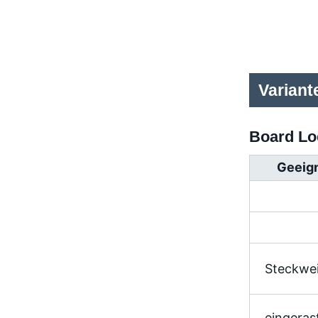
Variant
Board Lo
Geeign
Steckwe
eingeras