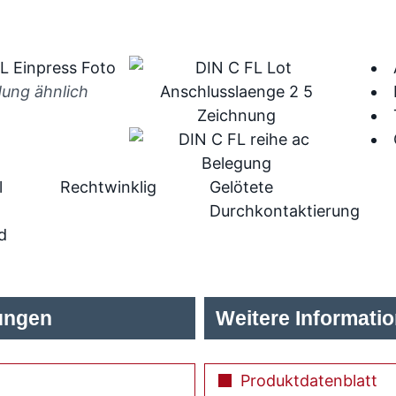
dung ähnlich
l
Rechtwinklig
Gelötete
Durchkontaktierung
d
ungen
Weitere Informati
Produktdatenblatt