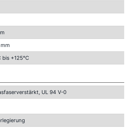
R
mm
5 mm
 bis +125°C
asfaserverstärkt, UL 94 V-0
rlegierung