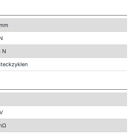
 mm
 N
5 N
teckzyklen
 V
mΩ