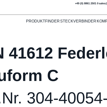
+49 (0) 8861 2501 0
sales
PRODUKTFINDER
STECKVERBINDER
KOM
N 41612 Federl
uform C
t.Nr. 304-4005