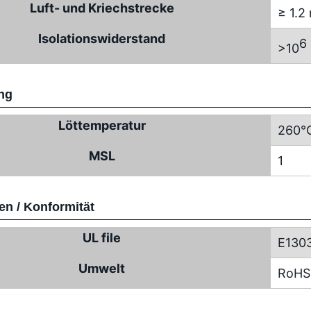
Luft- und Kriechstrecke
≥ 1.
Isolationswiderstand
6
>10
ng
Löttemperatur
260°
MSL
1
n / Konformität
UL file
E130
Umwelt
RoHS