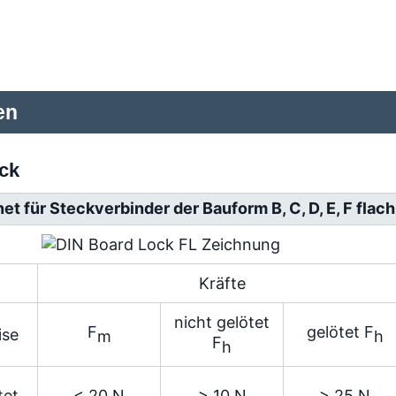
en
ck
et für Steckverbinder der Bauform B, C, D, E, F flac
Kräfte
nicht gelötet
F
gelötet F
ise
m
h
F
h
tet
< 20 N
> 10 N
> 25 N