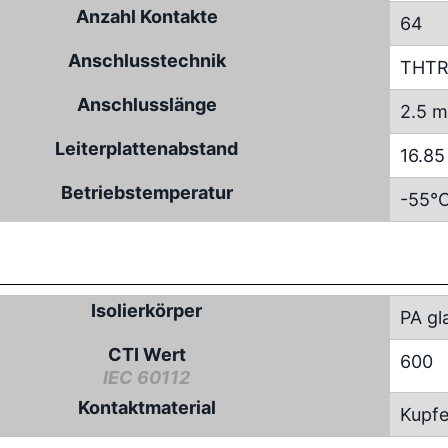
Anzahl Kontakte
64
Anschlusstechnik
THT
Anschlusslänge
2.5 
Leiterplattenabstand
16.8
Betriebstemperatur
-55°C
Isolierkörper
PA gl
CTI Wert
600
IEC 60112
Kontaktmaterial
Kupfe