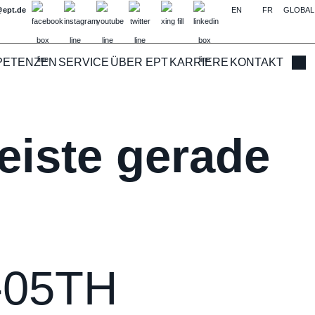
@ept.de
EN
FR
GLOBAL
PETENZEN
SERVICE
ÜBER EPT
KARRIERE
KONTAKT
Such
eiste gerade
4-05TH