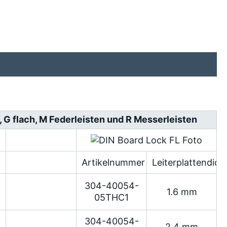
h, G flach, M Federleisten und R Messerleisten
Artikelnummer
Leiterplattendick
304-40054-
1.6 mm
05THC1
304-40054-
2.4 mm