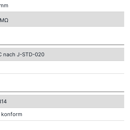
2 mm
MΩ
C nach J-STD-020
314
 konform