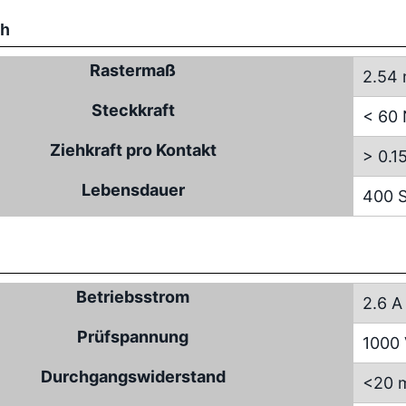
ch
Rastermaß
2.54
Steckkraft
< 60
Ziehkraft pro Kontakt
> 0.1
Lebensdauer
400 S
Betriebsstrom
2.6 A
Prüfspannung
1000
Durchgangswiderstand
<20 