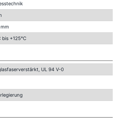
esstechnik
m
5 mm
 bis +125°C
lasfaserverstärkt, UL 94 V-0
rlegierung