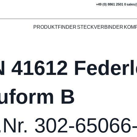
+49 (0) 8861 2501 0
sales
PRODUKTFINDER
STECKVERBINDER
KOM
N 41612 Federl
uform B
.Nr. 302-65066