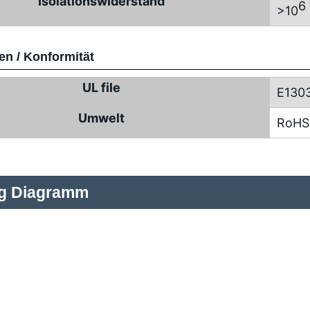
Isolationswiderstand
6
>10
n / Konformität
UL file
E130
Umwelt
RoHS
ng Diagramm