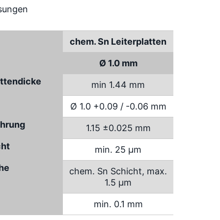
chem. Sn Leiterplatten
Ø 1.0 mm
attendicke
min 1.44 mm
Ø 1.0 +0.09 / -0.06 mm
hrung
1.15 ±0.025 mm
cht
min. 25 µm
che
chem. Sn Schicht, max.
1.5 µm
min. 0.1 mm