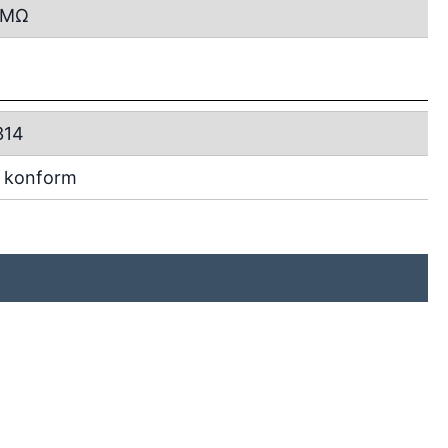
MΩ
314
 konform