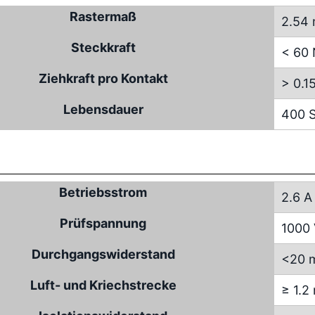
Rastermaß
2.54
Steckkraft
< 60
Ziehkraft pro Kontakt
> 0.1
Lebensdauer
400 S
Betriebsstrom
2.6 A
Prüfspannung
1000
Durchgangswiderstand
<20 
Luft- und Kriechstrecke
≥ 1.