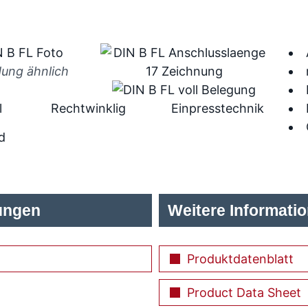
dung ähnlich
l
Rechtwinklig
Einpresstechnik
d
ungen
Weitere Informati
Produktdatenblatt
Product Data Sheet