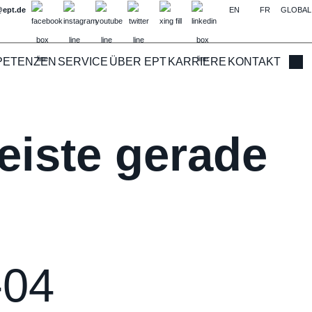
@ept.de
EN
FR
GLOBAL
PETENZEN
SERVICE
ÜBER EPT
KARRIERE
KONTAKT
Such
eiste gerade
-04