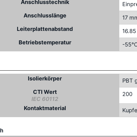
Anschlusstechnik
Einpr
Anschlusslänge
17 m
Leiterplattenabstand
16.8
Betriebstemperatur
-55°C
Isolierkörper
PBT g
CTI Wert
200
IEC 60112
Kontaktmaterial
Kupfe
ch