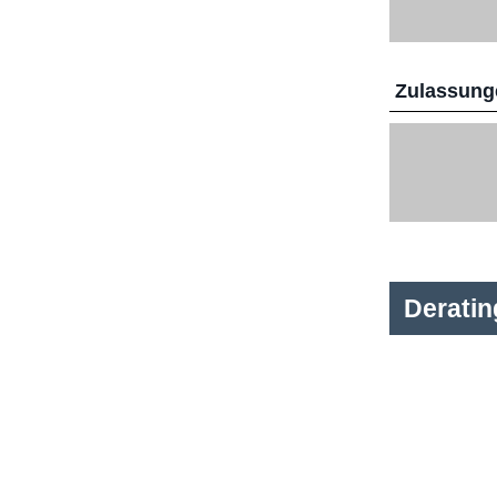
Zulassunge
Derati