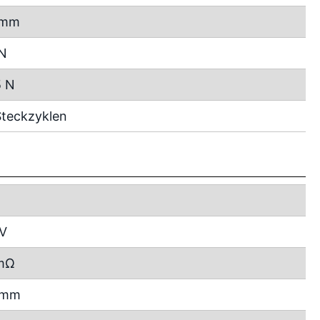
 mm
 N
5 N
teckzyklen
 V
mΩ
2 mm