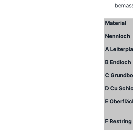
Material
Nennloch
A Leiterpl
B Endloch
C Grundbo
D Cu Schi
E Oberflä
F Restring