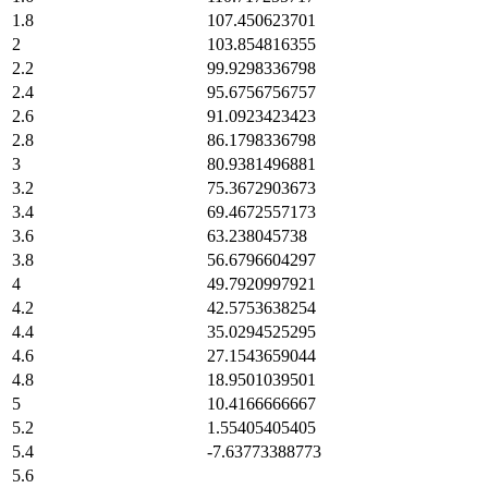
1.8
107.450623701
2
103.854816355
2.2
99.9298336798
2.4
95.6756756757
2.6
91.0923423423
2.8
86.1798336798
3
80.9381496881
3.2
75.3672903673
3.4
69.4672557173
3.6
63.238045738
3.8
56.6796604297
4
49.7920997921
4.2
42.5753638254
4.4
35.0294525295
4.6
27.1543659044
4.8
18.9501039501
5
10.4166666667
5.2
1.55405405405
5.4
-7.63773388773
5.6