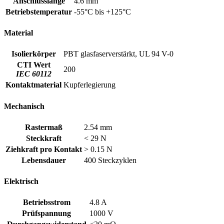
Anschlusslänge
4.6 mm
Betriebstemperatur
-55°C bis +125°C
Material
Isolierkörper
PBT glasfaserverstärkt, UL 94 V-0
CTI Wert
200
IEC 60112
Kontaktmaterial
Kupferlegierung
Mechanisch
Rastermaß
2.54 mm
Steckkraft
< 29 N
Ziehkraft pro Kontakt
> 0.15 N
Lebensdauer
400 Steckzyklen
Elektrisch
Betriebsstrom
4.8 A
Prüfspannung
1000 V