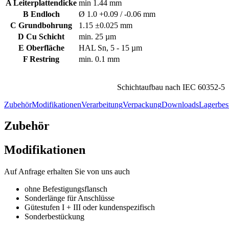
A Leiterplattendicke
min 1.44 mm
B Endloch
Ø 1.0 +0.09 / -0.06 mm
C Grundbohrung
1.15 ±0.025 mm
D Cu Schicht
min. 25 µm
E Oberfläche
HAL Sn, 5 - 15 µm
F Restring
min. 0.1 mm
Schichtaufbau nach IEC 60352-5
Zubehör
Modifikationen
Verarbeitung
Verpackung
Downloads
Lagerbes
Zubehör
Modifikationen
Auf Anfrage erhalten Sie von uns auch
ohne Befestigungsflansch
Sonderlänge für Anschlüsse
Gütestufen I + III oder kundenspezifisch
Sonderbestückung