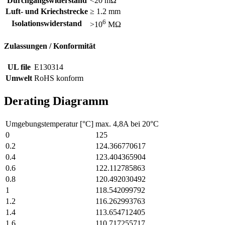
Durchgangswiderstand
<20 mΩ
Luft- und Kriechstrecke
≥ 1.2 mm
6
Isolationswiderstand
>10
MΩ
Zulassungen / Konformität
UL file
E130314
Umwelt
RoHS konform
Derating Diagramm
Umgebungstemperatur [°C]
max. 4,8A bei 20°C
0
125
0.2
124.366770617
0.4
123.404365904
0.6
122.112785863
0.8
120.492030492
1
118.542099792
1.2
116.262993763
1.4
113.654712405
1.6
110.717255717