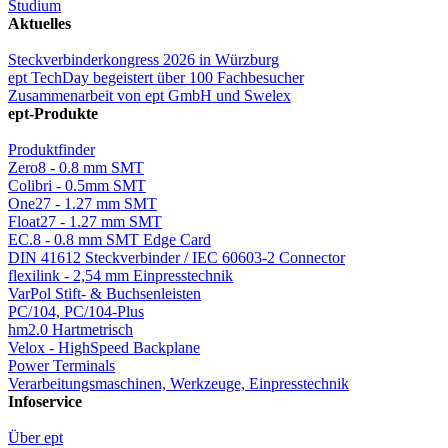
Studium
Aktuelles
Steckverbinderkongress 2026 in Würzburg
ept TechDay begeistert über 100 Fachbesucher
Zusammenarbeit von ept GmbH und Swelex
ept-Produkte
Produktfinder
Zero8 - 0.8 mm SMT
Colibri - 0.5mm SMT
One27 - 1.27 mm SMT
Float27 - 1.27 mm SMT
EC.8 - 0.8 mm SMT Edge Card
DIN 41612 Steckverbinder / IEC 60603-2 Connector
flexilink - 2,54 mm Einpresstechnik
VarPol Stift- & Buchsenleisten
PC/104, PC/104-Plus
hm2.0 Hartmetrisch
Velox - HighSpeed Backplane
Power Terminals
Verarbeitungsmaschinen, Werkzeuge, Einpresstechnik
Infoservice
Über ept