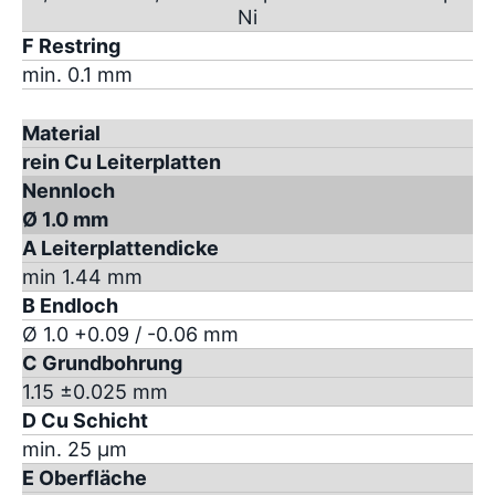
Ni
F Restring
min. 0.1 mm
Material
rein Cu Leiterplatten
Nennloch
Ø 1.0 mm
A Leiterplattendicke
min 1.44 mm
B Endloch
Ø 1.0 +0.09 / -0.06 mm
C Grundbohrung
1.15 ±0.025 mm
D Cu Schicht
min. 25 µm
E Oberfläche