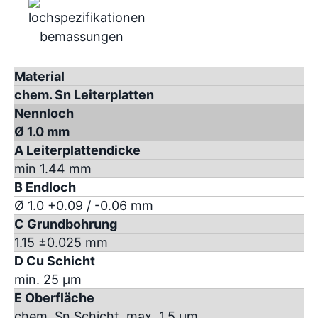
Material
chem. Sn Leiterplatten
Nennloch
Ø 1.0 mm
A Leiterplattendicke
min 1.44 mm
B Endloch
Ø 1.0 +0.09 / -0.06 mm
C Grundbohrung
1.15 ±0.025 mm
D Cu Schicht
min. 25 µm
E Oberfläche
chem. Sn Schicht, max. 1.5 µm