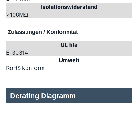
Isolationswiderstand
>10
6
MΩ
Zulassungen / Konformität
UL file
E130314
Umwelt
RoHS konform
Derating Diagramm