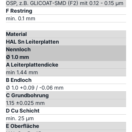
OSP, z.B. GLICOAT-SMD (F2) mit 0.12 - 0.15 µm
F Restring
min. 0.1 mm
Material
HAL Sn Leiterplatten
Nennloch
Ø 1.0 mm
A Leiterplattendicke
min 1.44 mm
B Endloch
Ø 1.0 +0.09 / -0.06 mm
C Grundbohrung
1.15 ±0.025 mm
D Cu Schicht
min. 25 µm
E Oberfläche