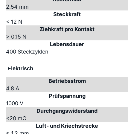
2.54 mm
Steckkraft
< 12 N
Ziehkraft pro Kontakt
> 0.15 N
Lebensdauer
400 Steckzyklen
Elektrisch
Betriebsstrom
4.8 A
Prüfspannung
1000 V
Durchgangswiderstand
<20 mΩ
Luft- und Kriechstrecke
≥ 1.2 mm