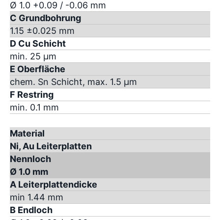
Ø 1.0 +0.09 / -0.06 mm
C Grundbohrung
1.15 ±0.025 mm
D Cu Schicht
min. 25 µm
E Oberfläche
chem. Sn Schicht, max. 1.5 µm
F Restring
min. 0.1 mm
Material
Ni, Au Leiterplatten
Nennloch
Ø 1.0 mm
A Leiterplattendicke
min 1.44 mm
B Endloch