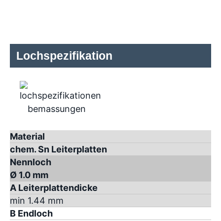
Lochspezifikation
Material
chem. Sn Leiterplatten
Nennloch
Ø 1.0 mm
A Leiterplattendicke
min 1.44 mm
B Endloch