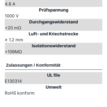
4.8 A
Prüfspannung
1000 V
Durchgangswiderstand
<20 mΩ
Luft- und Kriechstrecke
≥ 1.2 mm
Isolationswiderstand
>10
6
MΩ
Zulassungen / Konformität
UL file
E130314
Umwelt
RoHS konform