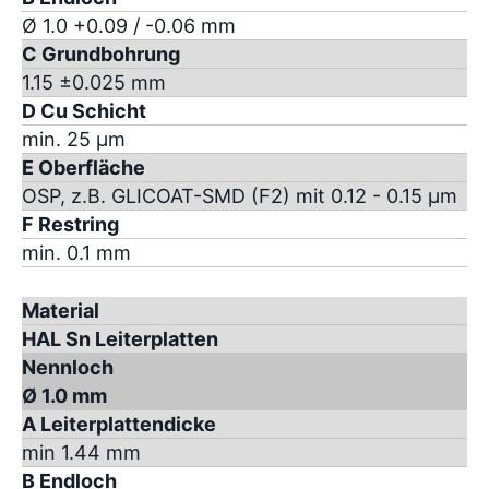
Ø 1.0 +0.09 / -0.06 mm
C Grundbohrung
1.15 ±0.025 mm
D Cu Schicht
min. 25 µm
E Oberfläche
OSP, z.B. GLICOAT-SMD (F2) mit 0.12 - 0.15 µm
F Restring
min. 0.1 mm
Material
HAL Sn Leiterplatten
Nennloch
Ø 1.0 mm
A Leiterplattendicke
min 1.44 mm
B Endloch