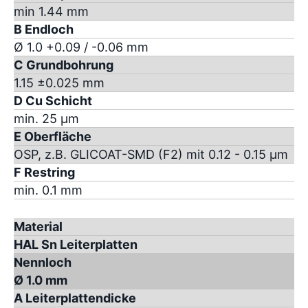
min 1.44 mm
B Endloch
Ø 1.0 +0.09 / -0.06 mm
C Grundbohrung
1.15 ±0.025 mm
D Cu Schicht
min. 25 µm
E Oberfläche
OSP, z.B. GLICOAT-SMD (F2) mit 0.12 - 0.15 µm
F Restring
min. 0.1 mm
Material
HAL Sn Leiterplatten
Nennloch
Ø 1.0 mm
A Leiterplattendicke