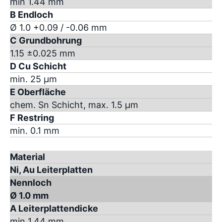
min 1.44 mm
B Endloch
Ø 1.0 +0.09 / -0.06 mm
C Grundbohrung
1.15 ±0.025 mm
D Cu Schicht
min. 25 µm
E Oberfläche
chem. Sn Schicht, max. 1.5 µm
F Restring
min. 0.1 mm
Material
Ni, Au Leiterplatten
Nennloch
Ø 1.0 mm
A Leiterplattendicke
min 1.44 mm