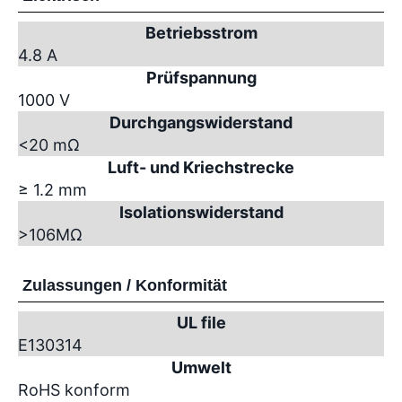
Betriebsstrom
4.8 A
Prüfspannung
1000 V
Durchgangswiderstand
<20 mΩ
Luft- und Kriechstrecke
≥ 1.2 mm
Isolationswiderstand
>10
6
MΩ
Zulassungen / Konformität
UL file
E130314
Umwelt
RoHS konform