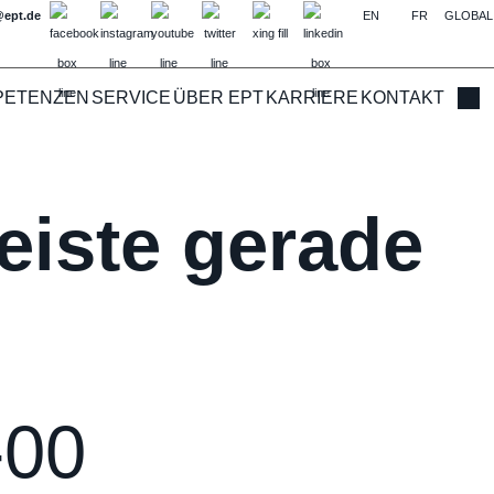
@ept.de
EN
FR
GLOBAL
PETENZEN
SERVICE
ÜBER EPT
KARRIERE
KONTAKT
Such
eiste gerade
-00