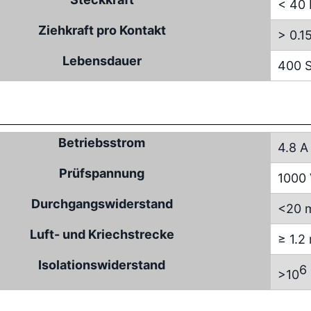
< 40
Ziehkraft pro Kontakt
> 0.1
Lebensdauer
400 S
Betriebsstrom
4.8 A
Prüfspannung
1000
Durchgangswiderstand
<20 
Luft- und Kriechstrecke
≥ 1.
Isolationswiderstand
6
>10