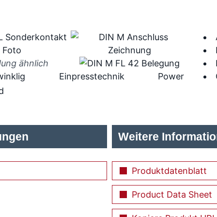
dung ähnlich
inklig
Einpresstechnik
Power
d
ungen
Weitere Informati
Produktdatenblatt
Product Data Sheet