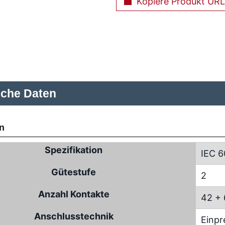
Kopiere Produkt URL
sche Daten
n
Spezifikation
IEC 6
Gütestufe
2
Anzahl Kontakte
42 + 
Anschlusstechnik
Einpr