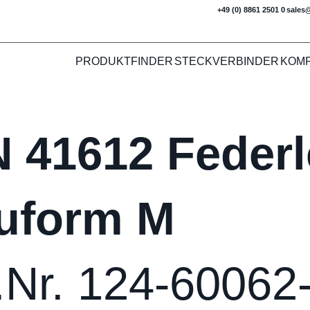
+49 (0) 8861 2501 0
sales
PRODUKTFINDER
STECKVERBINDER
KOM
N 41612 Federl
uform M
.Nr. 124-60062