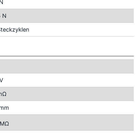
 N
5 N
teckzyklen
 V
mΩ
2 mm
MΩ