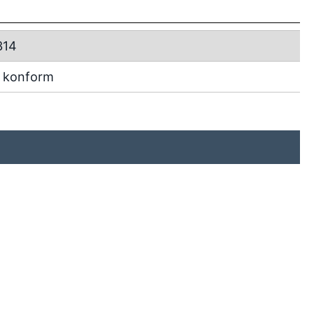
314
 konform