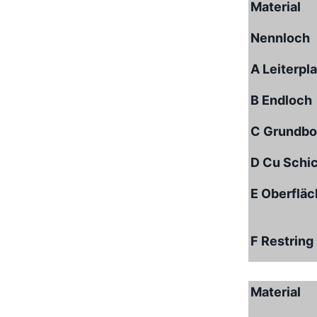
Material
Nennloch
A Leiterpl
B Endloch
C Grundbo
D Cu Schi
E Oberflä
F Restring
Material