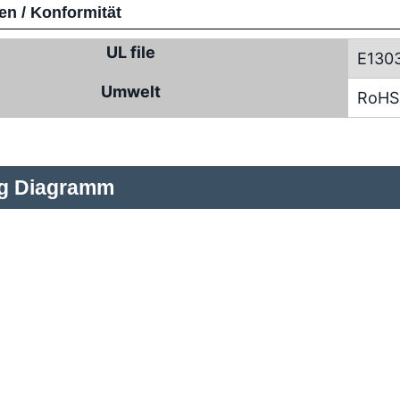
n / Konformität
UL file
E130
Umwelt
RoHS
ng Diagramm