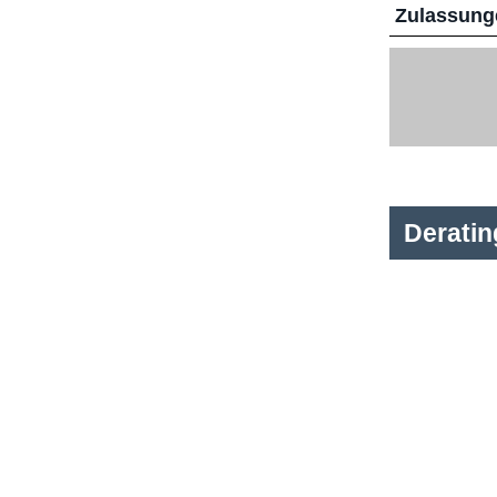
Zulassunge
Derati