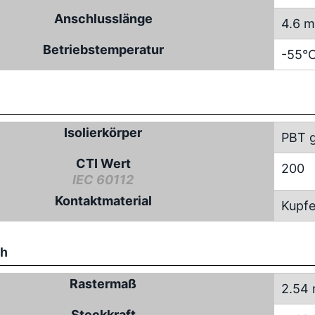
Anschlusslänge
4.6 
Betriebstemperatur
-55°C
Isolierkörper
PBT g
CTI Wert
200
IEC 60112
Kontaktmaterial
Kupfe
ch
Rastermaß
2.54
Steckkraft