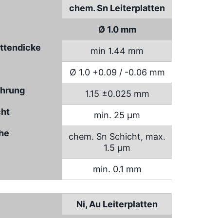
chem. Sn Leiterplatten
Ø 1.0 mm
attendicke
min 1.44 mm
Ø 1.0 +0.09 / -0.06 mm
hrung
1.15 ±0.025 mm
cht
min. 25 µm
che
chem. Sn Schicht, max.
1.5 µm
min. 0.1 mm
Ni, Au Leiterplatten