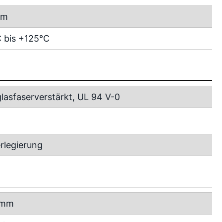
mm
 bis +125°C
lasfaserverstärkt, UL 94 V-0
rlegierung
 mm