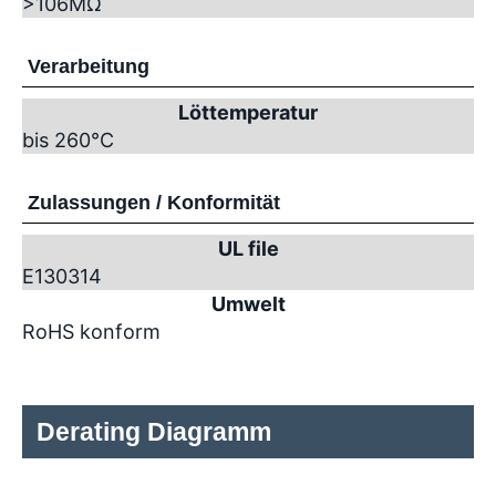
>10
6
MΩ
Verarbeitung
Löttemperatur
bis 260°C
Zulassungen / Konformität
UL file
E130314
Umwelt
RoHS konform
Derating Diagramm