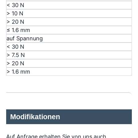
< 30 N
> 10 N
> 20 N
≤ 1.6 mm
auf Spannung
< 30 N
> 7.5 N
> 20 N
> 1.6 mm
Modifikationen
Auf Anfrage erhalten Sie von uns auch