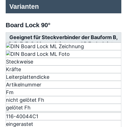
Varianten
Board Lock 90°
Geeignet für Steckverbinder der Bauform B,
C, D, E, F, G, Messerleisten und R Federleisten
Steckweise
Kräfte
Leiterplattendicke
Artikelnummer
F
m
nicht gelötet F
h
gelötet F
h
116-40044C1
eingerastet