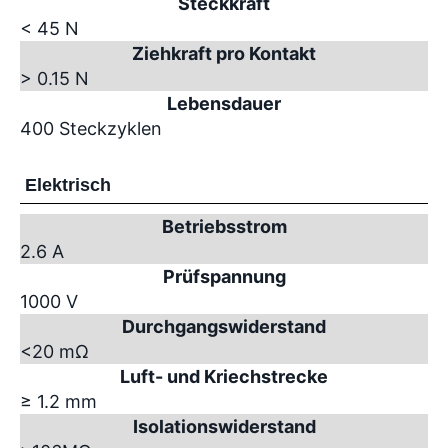
Steckkraft
< 45 N
Ziehkraft pro Kontakt
> 0.15 N
Lebensdauer
400 Steckzyklen
Elektrisch
Betriebsstrom
2.6 A
Prüfspannung
1000 V
Durchgangswiderstand
<20 mΩ
Luft- und Kriechstrecke
≥ 1.2 mm
Isolationswiderstand