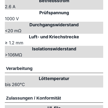
Betriebsstrom
2.6 A
Prüfspannung
1000 V
Durchgangswiderstand
<20 mΩ
Luft- und Kriechstrecke
≥ 1.2 mm
Isolationswiderstand
>10
6
MΩ
Verarbeitung
Löttemperatur
bis 260°C
Zulassungen / Konformität