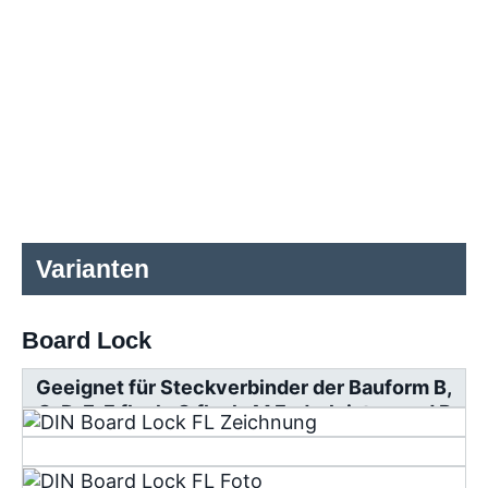
Varianten
Board Lock
Geeignet für Steckverbinder der Bauform B,
C, D, E, F flach, G flach, M Federleisten und R
Messerleisten