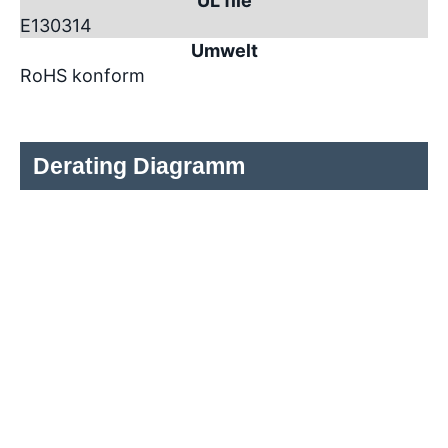
UL file
E130314
Umwelt
RoHS konform
Derating Diagramm