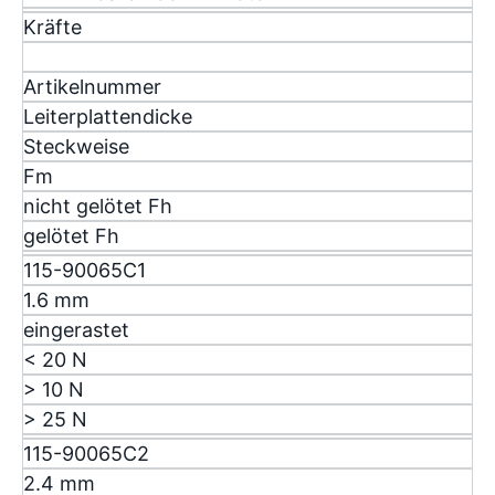
Kräfte
Artikelnummer
Leiterplattendicke
Steckweise
F
m
nicht gelötet F
h
gelötet F
h
115-90065C1
1.6 mm
eingerastet
< 20 N
> 10 N
> 25 N
115-90065C2
2.4 mm