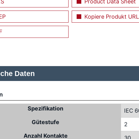
ES
Product Data Sheet
EP
Kopiere Produkt URL
F
sche Daten
n
Spezifikation
IEC 6
Gütestufe
2
Anzahl Kontakte
30