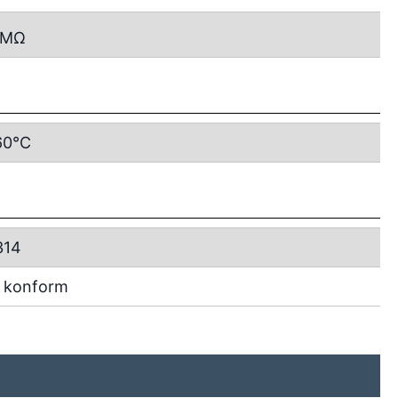
MΩ
60°C
314
 konform