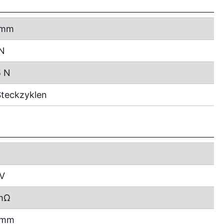
 mm
 N
5 N
teckzyklen
 V
mΩ
2 mm