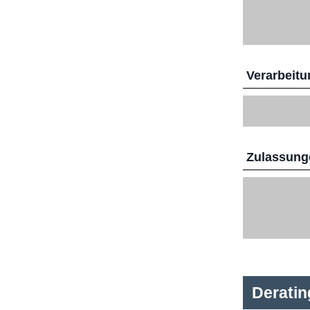
Verarbeitu
Zulassunge
Derati