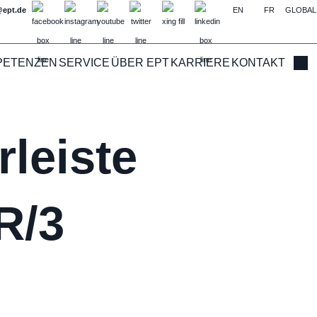
@ept.de
EN
FR
GLOBAL
PETENZEN
SERVICE
ÜBER EPT
KARRIERE
KONTAKT
Such
leiste
R/3