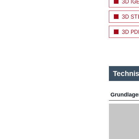
3D IG
3D ST
3D PD
Techni
Grundlage