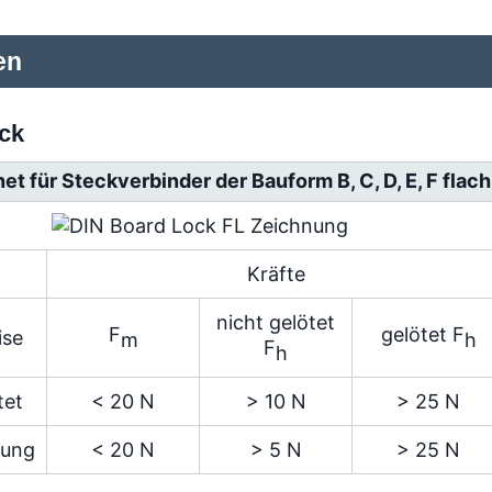
en
ck
et für Steckverbinder der Bauform B, C, D, E, F flac
Kräfte
nicht gelötet
F
gelötet F
ise
m
h
F
h
tet
< 20 N
> 10 N
> 25 N
nung
< 20 N
> 5 N
> 25 N