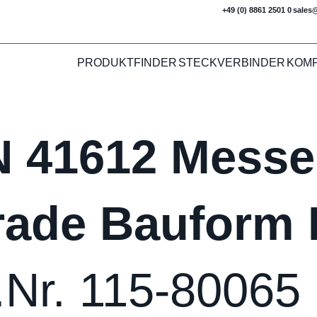
+49 (0) 8861 2501 0
sales
PRODUKTFINDER
STECKVERBINDER
KOM
N 41612 Messer
rade Bauform 
.Nr. 115-80065