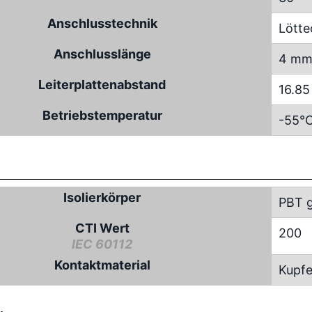
Anschlusstechnik
Lötte
Anschlusslänge
4 m
Leiterplattenabstand
16.8
Betriebstemperatur
-55°C
Isolierkörper
PBT g
CTI Wert
200
IEC 60112
Kontaktmaterial
Kupfe