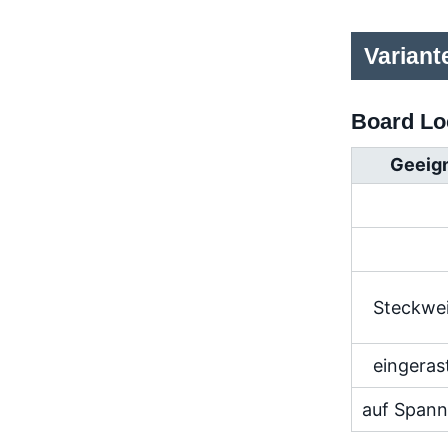
Variant
Board Lo
Geeign
Steckwe
eingeras
auf Span