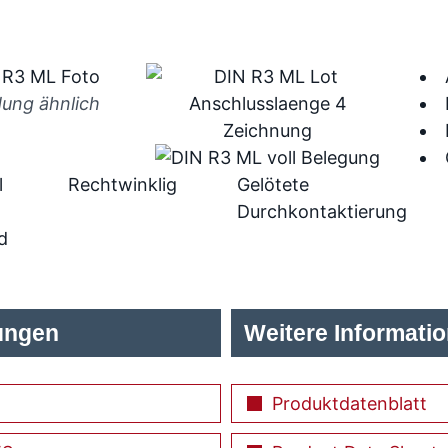
dung ähnlich
l
Rechtwinklig
Gelötete
Durchkontaktierung
d
ungen
Weitere Informati
Produktdatenblatt