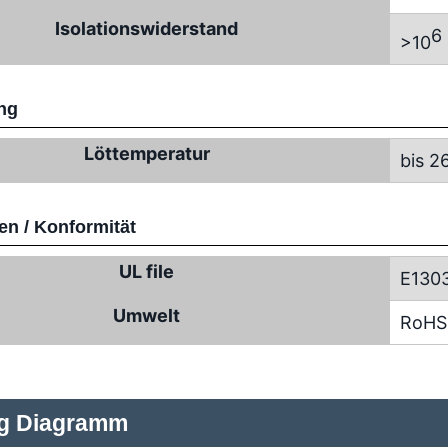
Isolationswiderstand
6
>10
ng
Löttemperatur
bis 2
n / Konformität
UL file
E130
Umwelt
RoHS
ng Diagramm