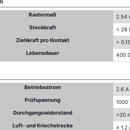
ch
Rastermaß
2.54
Steckkraft
< 28
Ziehkraft pro Kontakt
> 0.1
Lebensdauer
400 S
Betriebsstrom
2.6 A
Prüfspannung
1000
Durchgangswiderstand
<20 
Luft- und Kriechstrecke
≥ 1.