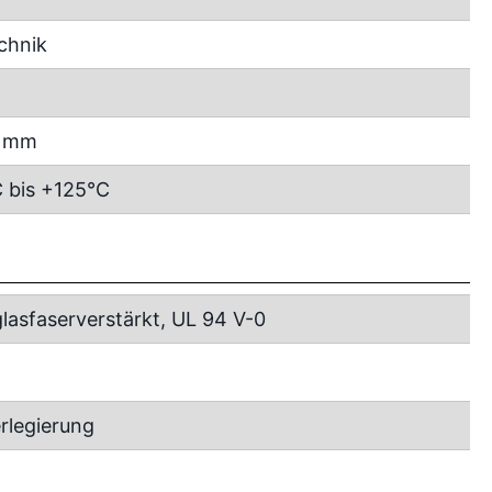
chnik
m
5 mm
 bis +125°C
lasfaserverstärkt, UL 94 V-0
rlegierung