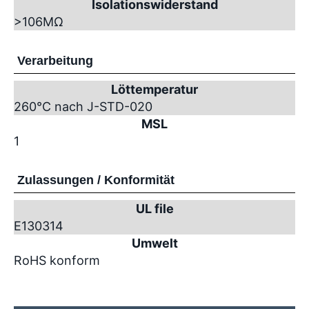
Isolationswiderstand
>10
6
MΩ
Verarbeitung
Löttemperatur
260°C nach J-STD-020
MSL
1
Zulassungen / Konformität
UL file
E130314
Umwelt
RoHS konform