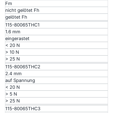
F
m
nicht gelötet F
h
gelötet F
h
115-80065THC1
1.6 mm
eingerastet
< 20 N
> 10 N
> 25 N
115-80065THC2
2.4 mm
auf Spannung
< 20 N
> 5 N
> 25 N
115-80065THC3