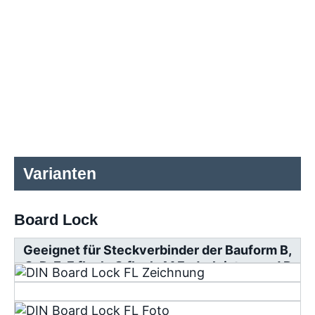
Varianten
Board Lock
Geeignet für Steckverbinder der Bauform B,
C, D, E, F flach, G flach, M Federleisten und R
Messerleisten