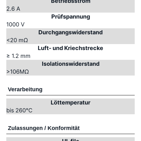
Betriebsstrom
2.6 A
Prüfspannung
1000 V
Durchgangswiderstand
<20 mΩ
Luft- und Kriechstrecke
≥ 1.2 mm
Isolationswiderstand
>10
6
MΩ
Verarbeitung
Löttemperatur
bis 260°C
Zulassungen / Konformität