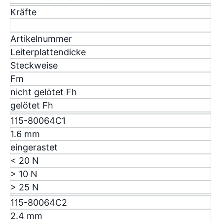
Kräfte
Artikelnummer
Leiterplattendicke
Steckweise
F
m
nicht gelötet F
h
gelötet F
h
115-80064C1
1.6 mm
eingerastet
< 20 N
> 10 N
> 25 N
115-80064C2
2.4 mm