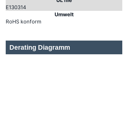
UL file
E130314
Umwelt
RoHS konform
Derating Diagramm