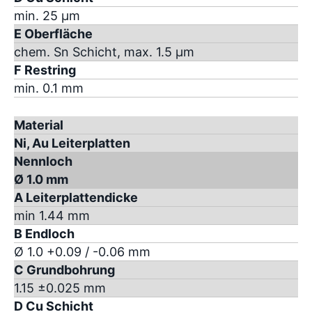
min. 25 µm
E Oberfläche
chem. Sn Schicht, max. 1.5 µm
F Restring
min. 0.1 mm
Material
Ni, Au Leiterplatten
Nennloch
Ø 1.0 mm
A Leiterplattendicke
min 1.44 mm
B Endloch
Ø 1.0 +0.09 / -0.06 mm
C Grundbohrung
1.15 ±0.025 mm
D Cu Schicht