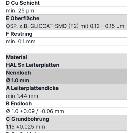
D Cu Schicht
min. 25 µm
E Oberfläche
OSP, z.B. GLICOAT-SMD (F2) mit 0.12 - 0.15 µm
F Restring
min. 0.1 mm
Material
HAL Sn Leiterplatten
Nennloch
Ø 1.0 mm
A Leiterplattendicke
min 1.44 mm
B Endloch
Ø 1.0 +0.09 / -0.06 mm
C Grundbohrung
1.15 ±0.025 mm