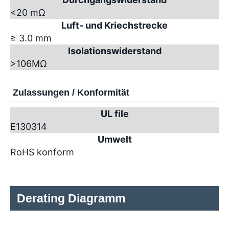
<20 mΩ
Luft- und Kriechstrecke
≥ 3.0 mm
Isolationswiderstand
>10
6
MΩ
Zulassungen / Konformität
UL file
E130314
Umwelt
RoHS konform
Derating Diagramm