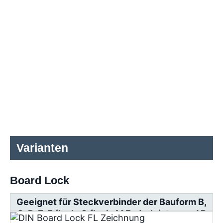
Varianten
Board Lock
Geeignet für Steckverbinder der Bauform B,
C, D, E, F flach, G flach, M Federleisten und R