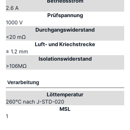
Betriebsstrom
2.6 A
Prüfspannung
1000 V
Durchgangswiderstand
<20 mΩ
Luft- und Kriechstrecke
≥ 1.2 mm
Isolationswiderstand
>10
6
MΩ
Verarbeitung
Löttemperatur
260°C nach J-STD-020
MSL
1