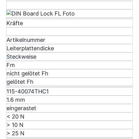
Messerleisten
Kräfte
Artikelnummer
Leiterplattendicke
Steckweise
F
m
nicht gelötet F
h
gelötet F
h
115-40074THC1
1.6 mm
eingerastet
< 20 N
> 10 N
> 25 N