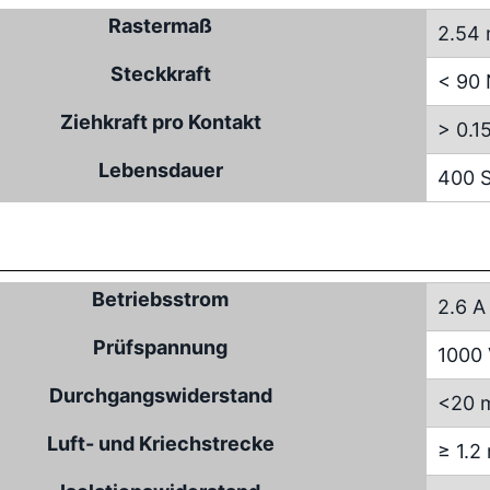
Rastermaß
2.54
Steckkraft
< 90
Ziehkraft pro Kontakt
> 0.1
Lebensdauer
400 S
Betriebsstrom
2.6 A
Prüfspannung
1000
Durchgangswiderstand
<20 
Luft- und Kriechstrecke
≥ 1.