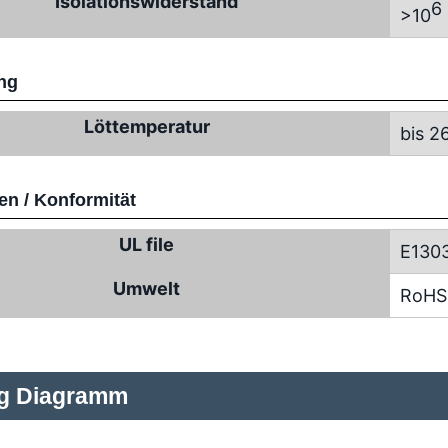
Isolationswiderstand
6
>10
ng
Löttemperatur
bis 2
n / Konformität
UL file
E130
Umwelt
RoHS
ng Diagramm