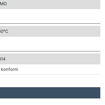
MΩ
60°C
314
 konform