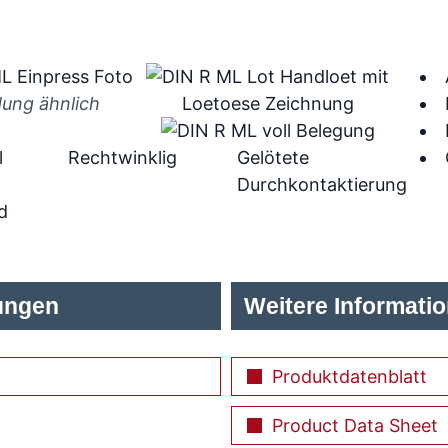
dung ähnlich
l
Rechtwinklig
Gelötete
Durchkontaktierung
d
ungen
Weitere Informati
Produktdatenblatt
Product Data Sheet