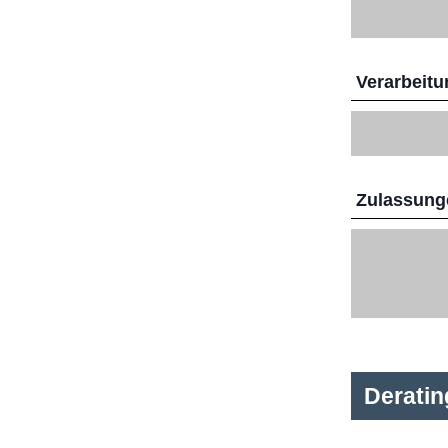
Verarbeitu
Zulassunge
Derati