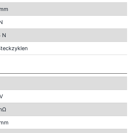
 mm
 N
5 N
teckzyklen
 V
mΩ
2 mm