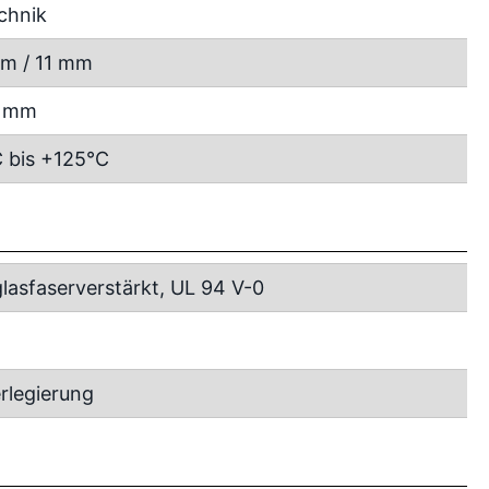
chnik
m / 11 mm
5 mm
 bis +125°C
lasfaserverstärkt, UL 94 V-0
rlegierung