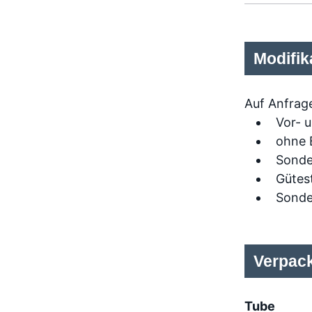
Modifik
Auf Anfrage
Vor- 
ohne 
Sonde
Gütest
Sonde
Verpac
Tube