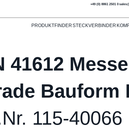
+49 (0) 8861 2501 0
sales
PRODUKTFINDER
STECKVERBINDER
KOM
N 41612 Messer
rade Bauform 
.Nr. 115-40066