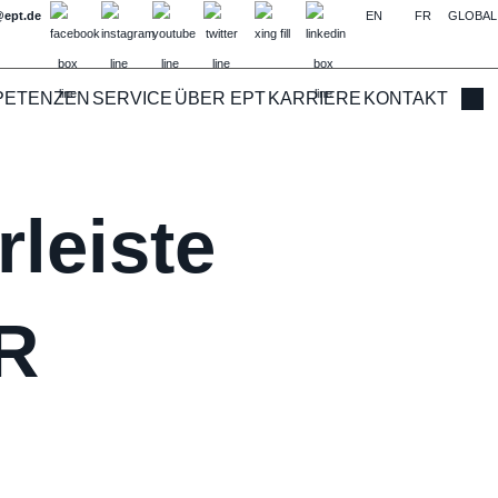
@ept.de
EN
FR
GLOBAL
PETENZEN
SERVICE
ÜBER EPT
KARRIERE
KONTAKT
Such
leiste
R