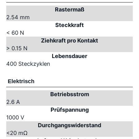
Rastermaß
2.54 mm
Steckkraft
< 60 N
Ziehkraft pro Kontakt
> 0.15 N
Lebensdauer
400 Steckzyklen
Elektrisch
Betriebsstrom
2.6 A
Prüfspannung
1000 V
Durchgangswiderstand
<20 mΩ