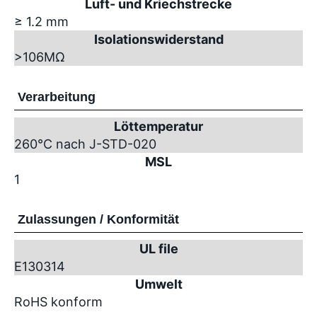
Luft- und Kriechstrecke
≥ 1.2 mm
Isolationswiderstand
>10
6
MΩ
Verarbeitung
Löttemperatur
260°C nach J-STD-020
MSL
1
Zulassungen / Konformität
UL file
E130314
Umwelt
RoHS konform