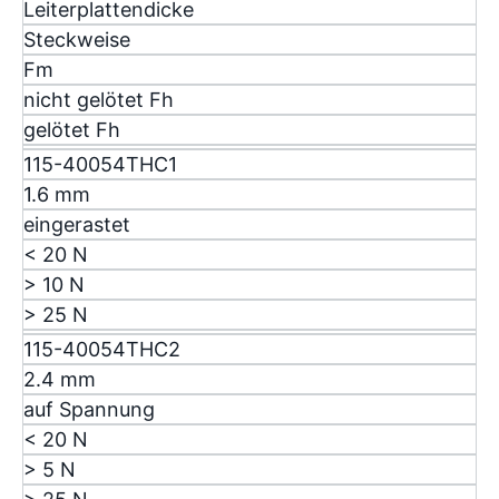
Leiterplattendicke
Steckweise
F
m
nicht gelötet F
h
gelötet F
h
115-40054THC1
1.6 mm
eingerastet
< 20 N
> 10 N
> 25 N
115-40054THC2
2.4 mm
auf Spannung
< 20 N
> 5 N