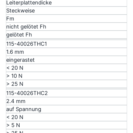
Leiterplattendicke
Steckweise
F
m
nicht gelötet F
h
gelötet F
h
115-40026THC1
1.6 mm
eingerastet
< 20 N
> 10 N
> 25 N
115-40026THC2
2.4 mm
auf Spannung
< 20 N
> 5 N