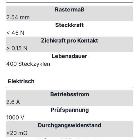
Rastermaß
2.54 mm
Steckkraft
< 45 N
Ziehkraft pro Kontakt
> 0.15 N
Lebensdauer
400 Steckzyklen
Elektrisch
Betriebsstrom
2.6 A
Prüfspannung
1000 V
Durchgangswiderstand
<20 mΩ