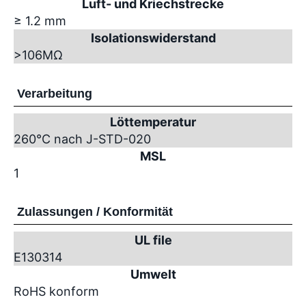
Luft- und Kriechstrecke
≥ 1.2 mm
Isolationswiderstand
>10
6
MΩ
Verarbeitung
Löttemperatur
260°C nach J-STD-020
MSL
1
Zulassungen / Konformität
UL file
E130314
Umwelt
RoHS konform