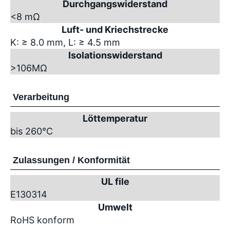
Durchgangswiderstand
<8 mΩ
Luft- und Kriechstrecke
K: ≥ 8.0 mm, L: ≥ 4.5 mm
Isolationswiderstand
>10
6
MΩ
Verarbeitung
Löttemperatur
bis 260°C
Zulassungen / Konformität
UL file
E130314
Umwelt
RoHS konform