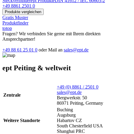
Steckverbinder
ept Produkte
DIN 41612 / IEC 60603-2
+49 8861 2501 0
Produkte vergleichen
Gratis Muster
Produktfinder
totop
Fragen? Wir verbinden Sie gerne mit Ihrem direkten
Ansprechpartner!
+49 88 61 25 01 0
oder Mail an
sales@ept.de
ept Peiting & weltweit
+49 (0) 8861 / 2501 0
sales@ept.de
Zentrale
Bergwerkstr. 50
86971 Peiting, Germany
Buching
Augsburg
Weitere Standorte
Habartov CZ
South Chesterfield USA
Shanghai PRC