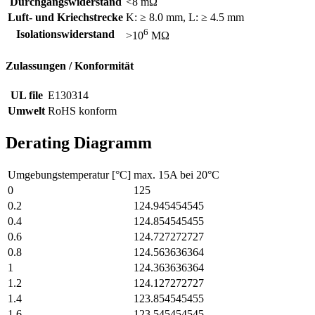
Durchgangswiderstand
<8 mΩ
Luft- und Kriechstrecke
K: ≥ 8.0 mm, L: ≥ 4.5 mm
6
Isolationswiderstand
>10
MΩ
Zulassungen / Konformität
UL file
E130314
Umwelt
RoHS konform
Derating Diagramm
Umgebungstemperatur [°C]
max. 15A bei 20°C
0
125
0.2
124.945454545
0.4
124.854545455
0.6
124.727272727
0.8
124.563636364
1
124.363636364
1.2
124.127272727
1.4
123.854545455
1.6
123.545454545