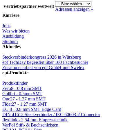
Vertriebspartner weltweit
Adressen anzeigen »
Karriere
Jobs
Was wir bieten
Ausbildung
Studium
Aktuelles
Steckverbinderkongress 2026 in Würzburg
ept TechDay begeistert über 100 Fachbesucher
Zusammenarbeit von ept GmbH und Swelex
ept-Produkte
Produktfinder
Zero8 - 0.8 mm SMT
Colibri - 0.5mm SMT
One27 - 1.27 mm SMT
Float27 - 1.27 mm SMT
EC.8 - 0.8 mm SMT Edge Card
DIN 41612 Steckverbinder / IEC 60603-2 Connector
flexilink - 2,54 mm Einpresstechnik
VarPol Stift- & Buchsenleisten