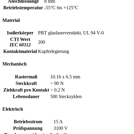
Anschlusslänge
8 mm
Betriebstemperatur
-55°C bis +125°C
Material
Isolierkörper
PBT glasfaserverstärkt, UL 94 V-0
CTI Wert
200
IEC 60112
Kontaktmaterial
Kupferlegierung
Mechanisch
Rastermaß
10.16 x 6.5 mm
Steckkraft
< 90 N
Ziehkraft pro Kontakt
> 0.2 N
Lebensdauer
500 Steckzyklen
Elektrisch
Betriebsstrom
15 A
Prüfspannung
3100 V