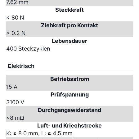
7.62 mm
Steckkraft
< 80 N
Ziehkraft pro Kontakt
> 0.2 N
Lebensdauer
400 Steckzyklen
Elektrisch
Betriebsstrom
15 A
Prüfspannung
3100 V
Durchgangswiderstand
<8 mΩ
Luft- und Kriechstrecke
K: ≥ 8.0 mm, L: ≥ 4.5 mm