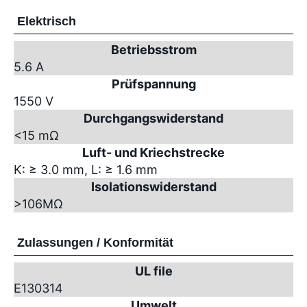
Elektrisch
Betriebsstrom
5.6 A
Prüfspannung
1550 V
Durchgangswiderstand
<15 mΩ
Luft- und Kriechstrecke
K: ≥ 3.0 mm, L: ≥ 1.6 mm
Isolationswiderstand
>10
6
MΩ
Zulassungen / Konformität
UL file
E130314
Umwelt