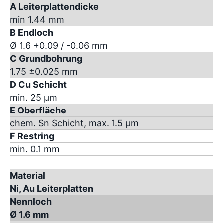
A Leiterplattendicke
min 1.44 mm
B Endloch
Ø 1.6 +0.09 / -0.06 mm
C Grundbohrung
1.75 ±0.025 mm
D Cu Schicht
min. 25 µm
E Oberfläche
chem. Sn Schicht, max. 1.5 µm
F Restring
min. 0.1 mm
Material
Ni, Au Leiterplatten
Nennloch
Ø 1.6 mm