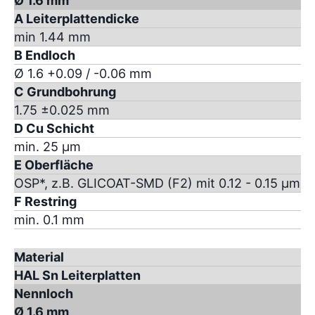
Ø 1.6 mm
A Leiterplattendicke
min 1.44 mm
B Endloch
Ø 1.6 +0.09 / -0.06 mm
C Grundbohrung
1.75 ±0.025 mm
D Cu Schicht
min. 25 µm
E Oberfläche
OSP*, z.B. GLICOAT-SMD (F2) mit 0.12 - 0.15 µm
F Restring
min. 0.1 mm
Material
HAL Sn Leiterplatten
Nennloch
Ø 1.6 mm