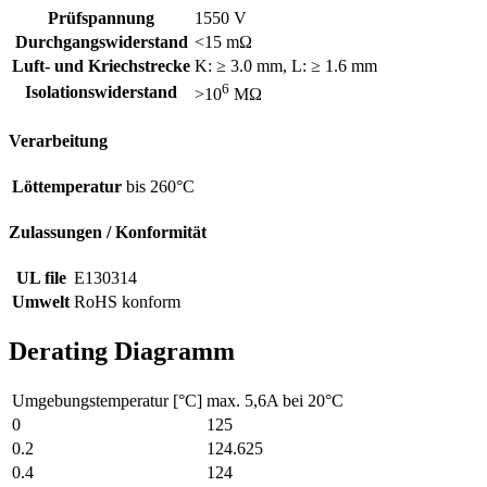
Prüfspannung
1550 V
Durchgangswiderstand
<15 mΩ
Luft- und Kriechstrecke
K: ≥ 3.0 mm, L: ≥ 1.6 mm
6
Isolationswiderstand
>10
MΩ
Verarbeitung
Löttemperatur
bis 260°C
Zulassungen / Konformität
UL file
E130314
Umwelt
RoHS konform
Derating Diagramm
Umgebungstemperatur [°C]
max. 5,6A bei 20°C
0
125
0.2
124.625
0.4
124