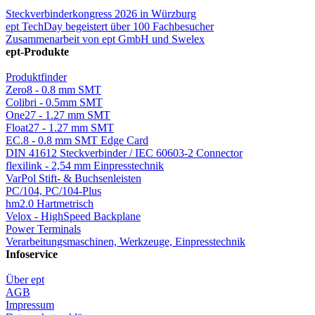
Steckverbinderkongress 2026 in Würzburg
ept TechDay begeistert über 100 Fachbesucher
Zusammenarbeit von ept GmbH und Swelex
ept-Produkte
Produktfinder
Zero8 - 0.8 mm SMT
Colibri - 0.5mm SMT
One27 - 1.27 mm SMT
Float27 - 1.27 mm SMT
EC.8 - 0.8 mm SMT Edge Card
DIN 41612 Steckverbinder / IEC 60603-2 Connector
flexilink - 2,54 mm Einpresstechnik
VarPol Stift- & Buchsenleisten
PC/104, PC/104-Plus
hm2.0 Hartmetrisch
Velox - HighSpeed Backplane
Power Terminals
Verarbeitungsmaschinen, Werkzeuge, Einpresstechnik
Infoservice
Über ept
AGB
Impressum