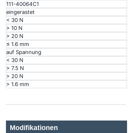
111-40064C1
eingerastet
< 30 N
> 10 N
> 20 N
≤ 1.6 mm
auf Spannung
< 30 N
> 7.5 N
> 20 N
> 1.6 mm
Modifikationen