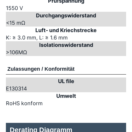
Prüfspannung
1550 V
Durchgangswiderstand
<15 mΩ
Luft- und Kriechstrecke
K: ≥ 3.0 mm, L: ≥ 1.6 mm
Isolationswiderstand
>10
6
MΩ
Zulassungen / Konformität
UL file
E130314
Umwelt
RoHS konform
Derating Diagramm