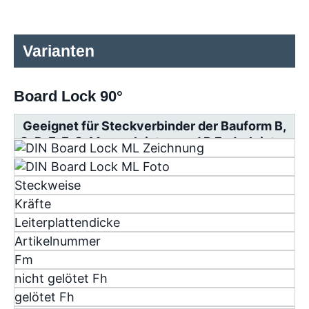
Varianten
Board Lock 90°
Geeignet für Steckverbinder der Bauform B,
C, D, E, F, G, Messerleisten und R Federleisten
Steckweise
Kräfte
Leiterplattendicke
Artikelnummer
F
m
nicht gelötet F
h
gelötet F
h