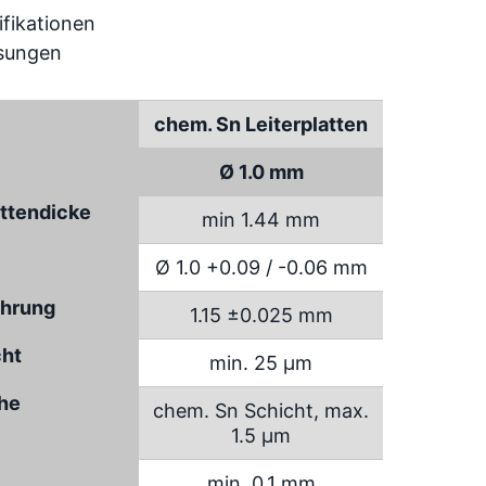
chem. Sn Leiterplatten
Ø 1.0 mm
attendicke
min 1.44 mm
Ø 1.0 +0.09 / -0.06 mm
hrung
1.15 ±0.025 mm
cht
min. 25 µm
che
chem. Sn Schicht, max.
1.5 µm
min. 0.1 mm