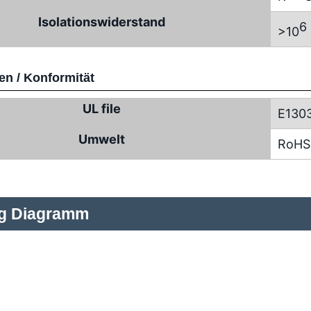
Isolationswiderstand
6
>10
n / Konformität
UL file
E130
Umwelt
RoHS
ng Diagramm