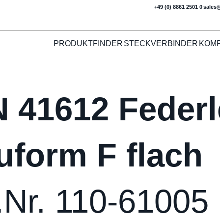
+49 (0) 8861 2501 0
sales
PRODUKTFINDER
STECKVERBINDER
KOM
N 41612 Federl
uform F flach
.Nr. 110-61005