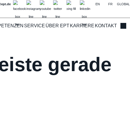
@ept.de
EN
FR
GLOBAL
PETENZEN
SERVICE
ÜBER EPT
KARRIERE
KONTAKT
Such
eiste gerade