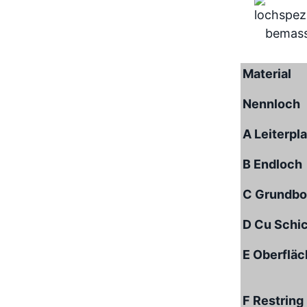
Material
Nennloch
A Leiterpl
B Endloch
C Grundbo
D Cu Schi
E Oberflä
F Restring