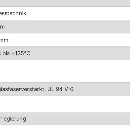
esstechnik
mm
 mm
 bis +125°C
lasfaserverstärkt, UL 94 V-0
rlegierung