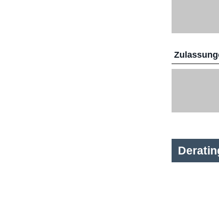
Zulassunge
Derati