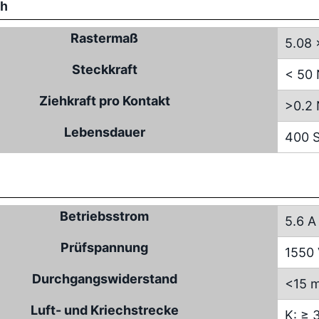
ch
Rastermaß
5.08 
Steckkraft
< 50
Ziehkraft pro Kontakt
>0.2
Lebensdauer
400 S
Betriebsstrom
5.6 A
Prüfspannung
1550
Durchgangswiderstand
<15 
Luft- und Kriechstrecke
K: ≥ 