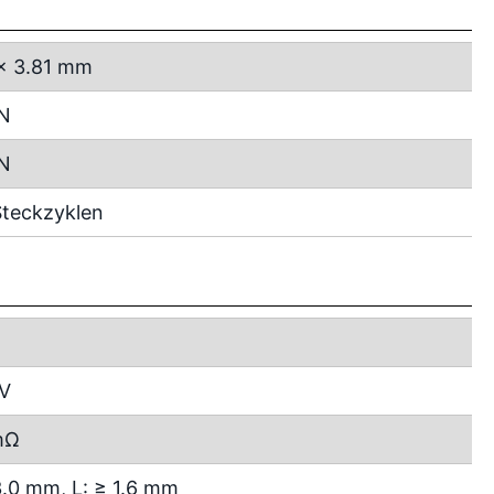
x 3.81 mm
 N
 N
teckzyklen
 V
mΩ
3.0 mm, L: ≥ 1.6 mm