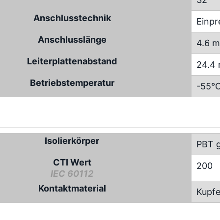
Anschlusstechnik
Einpr
Anschlusslänge
4.6 
Leiterplattenabstand
24.4
Betriebstemperatur
-55°C
Isolierkörper
PBT g
CTI Wert
200
IEC 60112
Kontaktmaterial
Kupfe