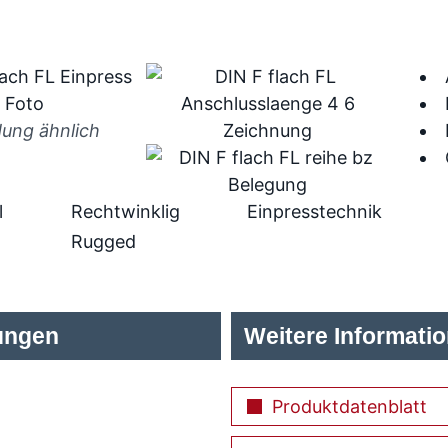
dung ähnlich
l
Rechtwinklig
Einpresstechnik
Rugged
ungen
Weitere Informati
Produktdatenblatt