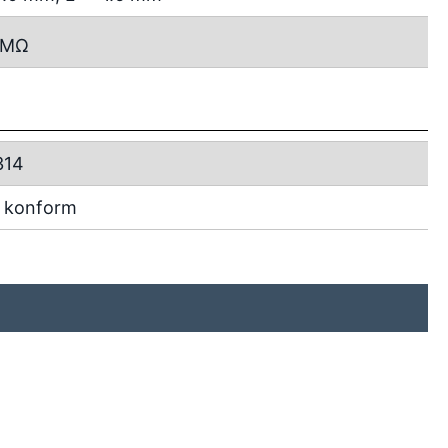
MΩ
314
 konform