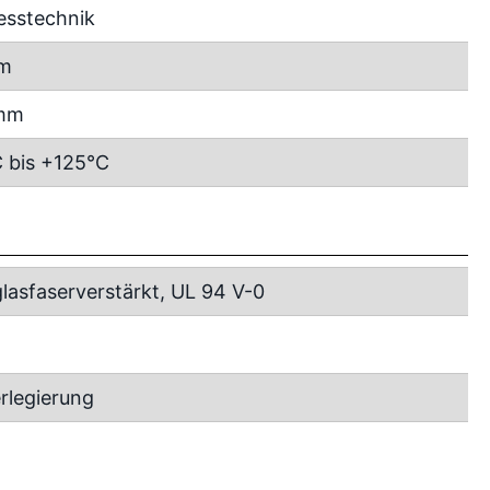
esstechnik
m
 mm
 bis +125°C
lasfaserverstärkt, UL 94 V-0
rlegierung