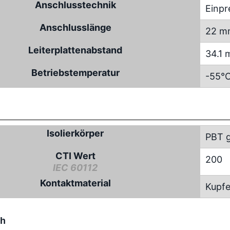
Anschlusstechnik
Einpr
Anschlusslänge
22 m
Leiterplattenabstand
34.1
Betriebstemperatur
-55°C
Isolierkörper
PBT g
CTI Wert
200
IEC 60112
Kontaktmaterial
Kupfe
ch