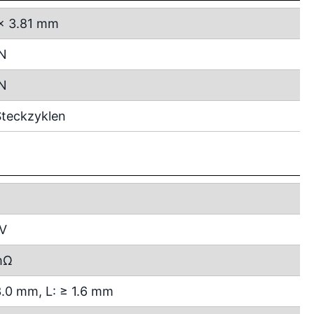
x 3.81 mm
 N
 N
teckzyklen
 V
mΩ
3.0 mm, L: ≥ 1.6 mm