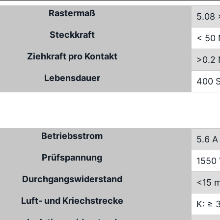
Rastermaß
5.08 
Steckkraft
< 50
Ziehkraft pro Kontakt
>0.2
Lebensdauer
400 S
Betriebsstrom
5.6 A
Prüfspannung
1550
Durchgangswiderstand
<15 
Luft- und Kriechstrecke
K: ≥ 