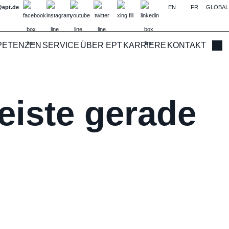
@ept.de
EN
FR
GLOBAL
PETENZEN
SERVICE
ÜBER EPT
KARRIERE
KONTAKT
Such
eiste gerade