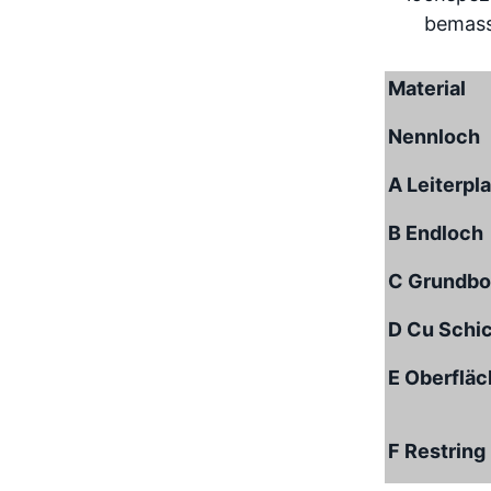
Material
Nennloch
A Leiterpl
B Endloch
C Grundbo
D Cu Schi
E Oberflä
F Restring