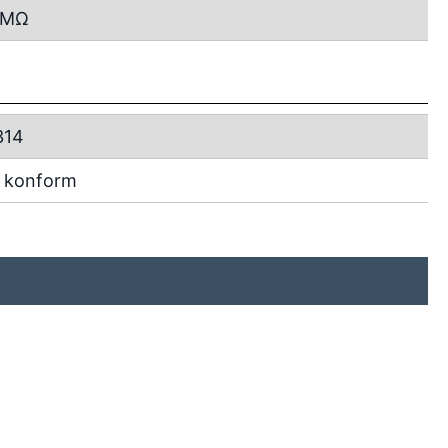
MΩ
314
 konform