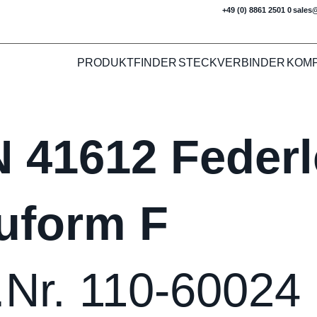
+49 (0) 8861 2501 0
sales
PRODUKTFINDER
STECKVERBINDER
KOM
N 41612 Federl
uform F
.Nr. 110-60024