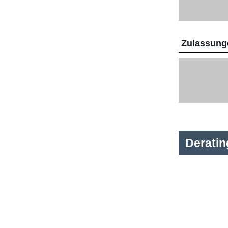
Zulassunge
Derati