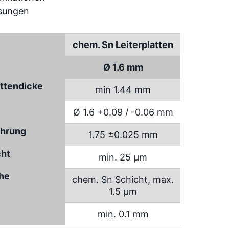
chem. Sn Leiterplatten
Ø 1.6 mm
attendicke
min 1.44 mm
Ø 1.6 +0.09 / -0.06 mm
hrung
1.75 ±0.025 mm
cht
min. 25 µm
che
chem. Sn Schicht, max.
1.5 µm
min. 0.1 mm