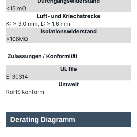
Durchgangswiderstand
<15 mΩ
Luft- und Kriechstrecke
K: ≥ 3.0 mm, L: ≥ 1.6 mm
Isolationswiderstand
>10
6
MΩ
Zulassungen / Konformität
UL file
E130314
Umwelt
RoHS konform
Derating Diagramm