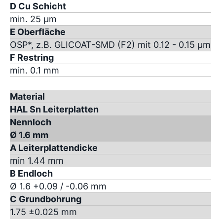
D Cu Schicht
min. 25 µm
E Oberfläche
OSP*, z.B. GLICOAT-SMD (F2) mit 0.12 - 0.15 µm
F Restring
min. 0.1 mm
Material
HAL Sn Leiterplatten
Nennloch
Ø 1.6 mm
A Leiterplattendicke
min 1.44 mm
B Endloch
Ø 1.6 +0.09 / -0.06 mm
C Grundbohrung
1.75 ±0.025 mm