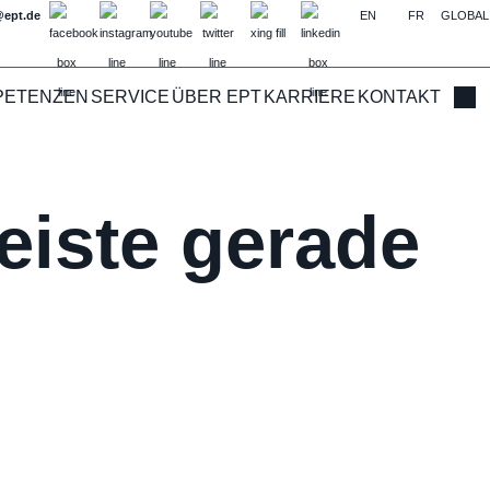
@ept.de
EN
FR
GLOBAL
PETENZEN
SERVICE
ÜBER EPT
KARRIERE
KONTAKT
Such
eiste gerade