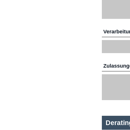
Verarbeitu
Zulassunge
Derati