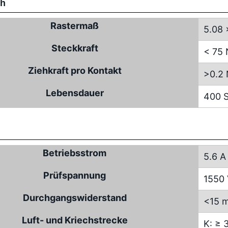
ch
Rastermaß
5.08 
Steckkraft
< 75 
Ziehkraft pro Kontakt
>0.2
Lebensdauer
400 S
Betriebsstrom
5.6 A
Prüfspannung
1550
Durchgangswiderstand
<15 
Luft- und Kriechstrecke
K: ≥ 