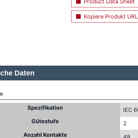
Product Data Sheet
Kopiere Produkt URL
sche Daten
n
Spezifikation
IEC 6
Gütestufe
2
Anzahl Kontakte
48