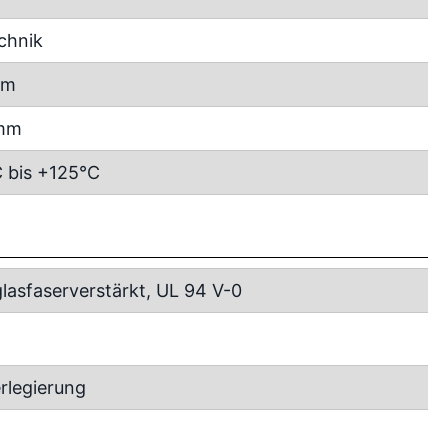
chnik
mm
 mm
 bis +125°C
lasfaserverstärkt, UL 94 V-0
rlegierung