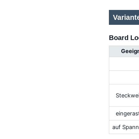
Variant
Board Lo
Geeign
Steckwe
eingeras
auf Span