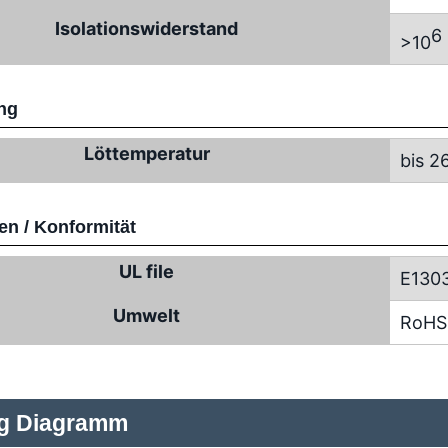
Isolationswiderstand
6
>10
ng
Löttemperatur
bis 2
n / Konformität
UL file
E130
Umwelt
RoHS
ng Diagramm