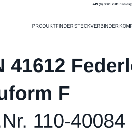
+49 (0) 8861 2501 0
sales
PRODUKTFINDER
STECKVERBINDER
KOM
N 41612 Federl
uform F
.Nr. 110-40084