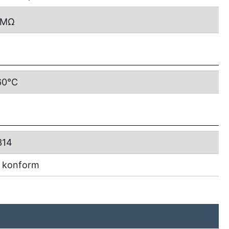
MΩ
60°C
314
 konform