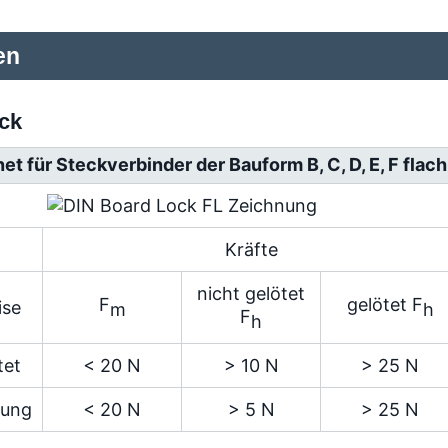
en
ck
et für Steckverbinder der Bauform B, C, D, E, F flac
Kräfte
nicht gelötet
F
gelötet F
ise
m
h
F
h
tet
< 20 N
> 10 N
> 25 N
nung
< 20 N
> 5 N
> 25 N