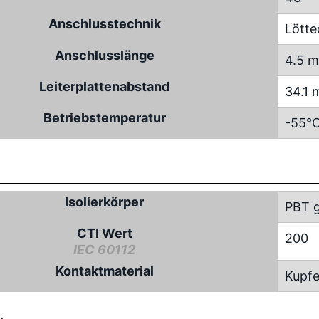
Anschlusstechnik
Lötte
Anschlusslänge
4.5 
Leiterplattenabstand
34.1
Betriebstemperatur
-55°C
Isolierkörper
PBT g
CTI Wert
200
IEC 60112
Kontaktmaterial
Kupfe