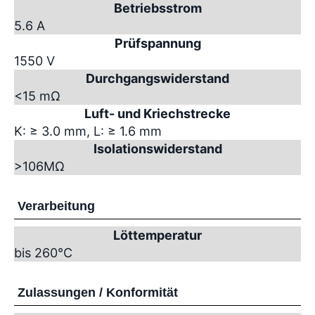
Betriebsstrom
5.6 A
Prüfspannung
1550 V
Durchgangswiderstand
<15 mΩ
Luft- und Kriechstrecke
K: ≥ 3.0 mm, L: ≥ 1.6 mm
Isolationswiderstand
>10
6
MΩ
Verarbeitung
Löttemperatur
bis 260°C
Zulassungen / Konformität