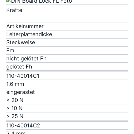
Kräfte
Artikelnummer
Leiterplattendicke
Steckweise
F
m
nicht gelötet F
h
gelötet F
h
110-40014C1
1.6 mm
eingerastet
< 20 N
> 10 N
> 25 N
110-40014C2
2.4 mm