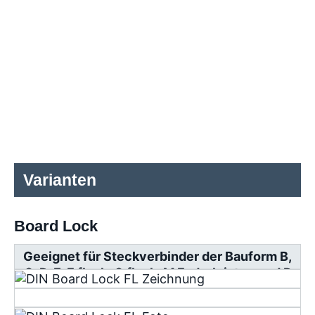
Varianten
Board Lock
Geeignet für Steckverbinder der Bauform B,
C, D, E, F flach, G flach, M Federleisten und R
Messerleisten