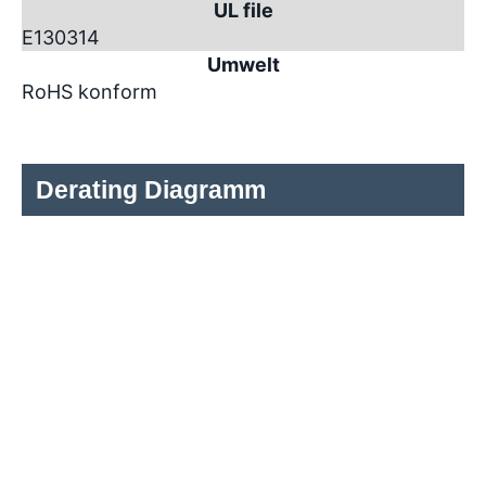
UL file
E130314
Umwelt
RoHS konform
Derating Diagramm